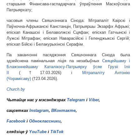
старшыня Фінансава-гаспадарчага ўпраўлення Маскоўскага
Патрыярхату;
часовыя члены Свяшчэннага Сінода: Мітрапаліт Каірскі і
Паўночна-Афрыканскі Канстанцін, Патрыяршы Экзарфх Афрыкі;
епіскап Канашскі і Белаволжскі Сцяфан; епіскап Гатчынскі і
Лужскі Мітрафан; епіскап Наварасійскі і Геленджыкскі Сергій;
епіскап Бійскі і Белакурыхінскі Серафім.
Па заканчэнні пасяджэння Свяшчэннага Сінода была
здзейснена памінальная ліція па незабыўных
Свяцейшаму і
Блажэннейшаму Каталікосу-Патрыярху ўсяе Грузіі Іліі
II
(†17.03.2026) і
Мітрапаліту Антонію
(Чэрамісаву)
(†23.04.2026).
Church.by
Чытайце нас у мэсэнджэрах
Telegram
і
Viber
,
сацсетках
Instagram
,
ВКонтакте
,
Facebook
і
Одноклассники
,
глядзіце ў
YouTube
і
TikTok