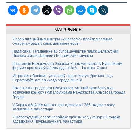
МАТЭРЫЯЛЫ
У рэабілітацыйным цэнтры «Анастасіс» пройдзе семінар-
сустрэча «Бяда ў сям'і: дапамога ёсць»
Падпісана Пагадненне аб супрацоўніцтве паміж Беларускай
Праваслаўнай Царквой і Беларускай чыгункай
Дэлегацыя Беларускага Экзархату прымае ўдзел у Еўразійскім
форуме праваслаўнай моладзі «Неба. Чалавек. Стэп»
Мітрапаліт Веніямін узначаліў прастольную ўрачыстасць
Серафімаўскага прыхода горада Мінска
Архіепіскап Гродзенскі і Ваўкавыскі Антоній здзейсніў чын
асвячэння крыжоў і купалоў храма Ражджаства Хрыстова горада
Гродна
У Баркалабаўскім манастыры адзначылі 385-годдзе з часу
заснавання манастыра
У Навагрудскай епархіі пройдзе хрэсны ход у гонар 25-годдзя
адраджэння Лаўрышаўскага манастыра