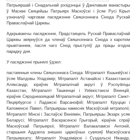
Патрыяршай і Сінадальнай рэзідэнцыі ў Данілавым манастыры
ў Маскве Свяцейшы Патрыярх Маскоўскі і ўсяе Русі Кірыл
узначаліў чарговае пасяджэнне Свяшчэннага Сінода Рускай
Праваслаўнай Царквы.
Адкрываючы пасяджэнне, Прадстаяцель Рускай Праваслаўнай
Царквы звярнуўся да членаў Свяшчэннага Сінода з кароткім
прывітаннем, пасля чаго Сінод прыступіў да працы згодна
парадку дня.
У пасяджэнні прынялі ўдзел:
пастаянныя члены Свяшчэннага Сінода: Мітрапаліт Кішынёўскі і
ўсяе Малдовы Уладзімір; Мітрапаліт Астанайскі і Казахстанскі
Аляксандр, кіраўнік Мітрапалічай акругі ў Рэспубліцы
Казахстан; Мітрапаліт Ташкенцкі і Узбекістанскі Вікенцій,
кіраўнік Cярэднеазіяцкай Мітрапалічай акругі; Мітрапаліт Санкт-
Пецярбургскі і Ладажскі Варсанофій; Мітрапаліт Круціцкі і
Каломенскі Павел, Патрыяршы намеснік Маскоўскай мітраполіі;
Мітрапаліт Мінскі і Заслаўскі Веніямін, Патрыяршы Экзарх усяе
Беларусі; Мітрапаліт Васкрасенскі Грыгорый, кіраўнік спраў
Маскоўскай Патрыярхіі; Мітрапаліт Валакаламскі Антоній,
старшыня Аддзела знешніх царкоўных сувязяў Маскоўскага
Патрыярхату; Мітрапаліт Уладзімірскі і Суздальскі Нікандр,