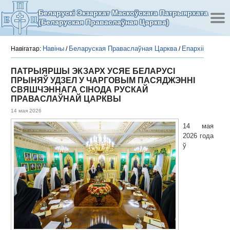
Беларускі Экзархат Маскоўскага Патрыярхата
(Беларуская Праваслаўная Царква)
Навіны
Беларуская Праваслаўная Царква
Епархіі
Навігатар:
/
/
ПАТРЫЯРШЫ ЭКЗАРХ УСЯЕ БЕЛАРУСІ
ПРЫНЯЎ УДЗЕЛ У ЧАРГОВЫМ ПАСЯДЖЭННІ
СВЯШЧЭННАГА СІНОДА РУСКАЙ
ПРАВАСЛАЎНАЙ ЦАРКВЫ
14 мая 2026
14 мая
2026 года
ў