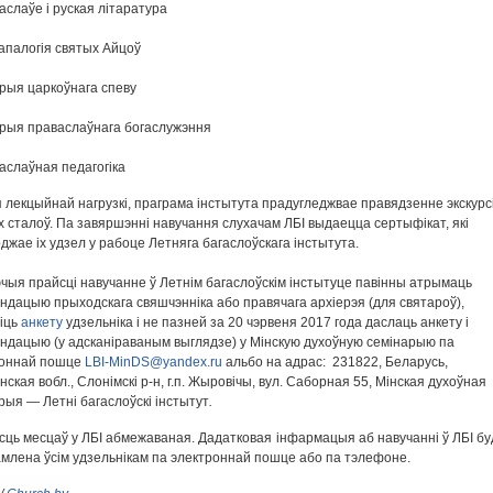
аслаўе і руская літаратура
апалогія святых Айцоў
орыя царкоўнага спеву
орыя праваслаўнага богаслужэння
аслаўная педагогіка
 лекцыйнай нагрузкі, праграма інстытута прадугледжвае правядзенне экскурсі
х сталоў. Па завяршэнні навучання слухачам ЛБІ выдаецца сертыфікат, які
джае іх удзел у рабоце Летняга багаслоўскага інстытута.
ыя прайсці навучанне ў Летнім багаслоўскім інстытуце павінны атрымаць
ндацыю прыходскага свяшчэнніка або правячага архіерэя (для святароў),
іць
анкету
удзельніка і не пазней за 20 чэрвеня 2017 года даслаць анкету і
ндацыю (у адсканіраваным выглядзе) у Мінскую духоўную семінарыю па
роннай пошце
LBI-MinDS@yandex.ru
альбо на адрас: 231822, Беларусь,
нская вобл., Слонімскі р-н, г.п. Жыровічы, вул. Саборная 55, Мінская духоўная
рыя — Летні багаслоўскі інстытут
.
сць месцаў у ЛБІ абмежаваная. Дадатковая інфармацыя аб навучанні ў ЛБІ бу
млена ўсім удзельнікам па электроннай пошце або па тэлефоне.