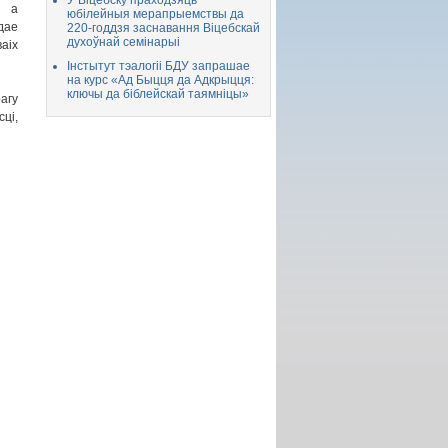
У Віцебску праходзяць
, а
юбілейныя мерапрыемствы да
дае
220-годдзя заснавання Віцебскай
духоўнай семінарыі
аіх
Інстытут тэалогіі БДУ запрашае
на курс «Ад Быцця да Адкрыцця:
ключы да біблейскай таямніцы»
агу
ці,