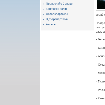
Праваслаўе ў свеце
Канфесіі і рэлігіі
Фотарэпартажы
ведаў 
Відэарэпартажы
Прагр
Анонсы
дысцып
раскла
– Бага
– Бага
– Асно
– Суча
– Місія
– Гіст
– Раск
– Кана