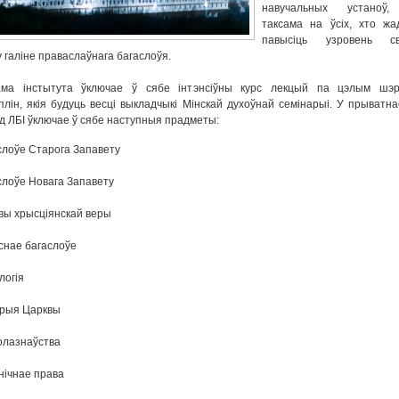
навучальных устаноў
таксама на ўсіх, хто жа
павысіць узровень св
у галіне праваслаўнага багаслоўя.
ама інстытута ўключае ў сябе інтэнсіўны курс лекцый па цэлым шэр
лін, якія будуць весці выкладчыкі Мінскай духоўнай семінарыі. У прыватнас
д ЛБІ ўключае ў сябе наступныя прадметы:
слоўе Старога Запавету
слоўе Новага Запавету
вы хрысціянскай веры
снае багаслоўе
логія
орыя Царквы
олазнаўства
нічнае права