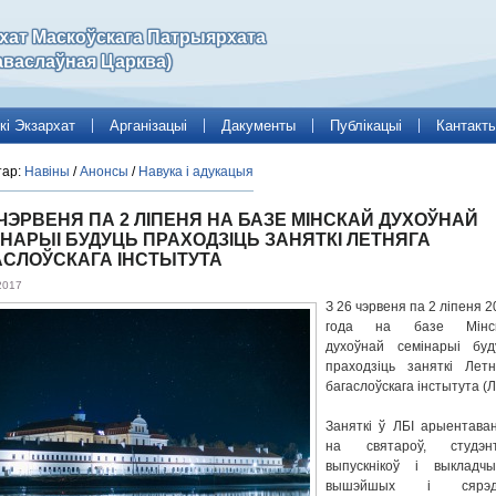
рхат Маскоўскага Патрыярхата
аваслаўная Царква)
кі Экзархат
Арганізацыі
Дакументы
Публікацыі
Кантакт
тар:
Навіны
/
Анонсы
/
Навука і адукацыя
 ЧЭРВЕНЯ ПА 2 ЛІПЕНЯ НА БАЗЕ МІНСКАЙ ДУХОЎНАЙ
НАРЫІ БУДУЦЬ ПРАХОДЗІЦЬ ЗАНЯТКІ ЛЕТНЯГА
АСЛОЎСКАГА ІНСТЫТУТА
2017
З 26 чэрвеня па 2 ліпеня 
года на базе Мінс
духоўнай семінарыі буд
праходзіць заняткі Летн
багаслоўскага інстытута (Л
Заняткі ў ЛБІ арыентава
на святароў, студэнт
выпускнікоў і выкладчы
вышэйшых і сярэдн