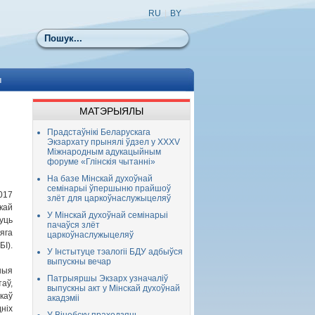
RU
|
BY
Пошук
ы
МАТЭРЫЯЛЫ
Прадстаўнікі Беларускага
Экзархату прынялі ўдзел у XXXV
Міжнародным адукацыйным
форуме «Глінскія чытанні»
На базе Мінскай духоўнай
семінарыі ўпершыню прайшоў
2017
злёт для царкоўнаслужыцеляў
кай
У Мінскай духоўнай семінарыі
уць
пачаўся злёт
яга
царкоўнаслужыцеляў
БІ).
У Інстытуце тэалогіі БДУ адбыўся
выпускны вечар
ныя
Патрыяршы Экзарх узначаліў
аў,
выпускны акт у Мінскай духоўнай
каў
акадэміі
іх