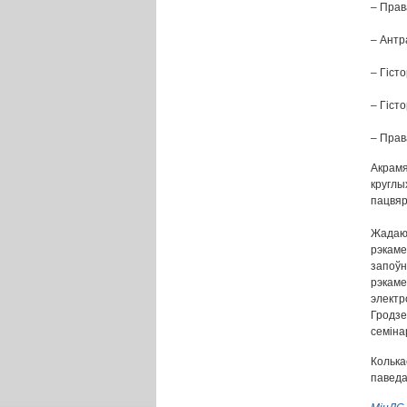
– Прав
– Антр
– Гіст
– Гіст
– Прав
Акрамя
круглы
пацвяр
Жадаюч
рэкаме
запоўн
рэкаме
элект
Гродзе
семіна
Колька
паведа