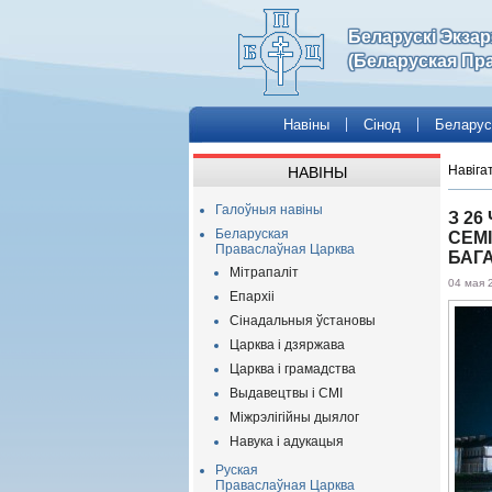
Беларускі Экза
(Беларуская Пр
Навіны
Сінод
Беларус
Навіга
НАВІНЫ
Галоўныя навіны
З 26
Беларуская
СЕМІ
Праваслаўная Царква
БАГ
Мітрапаліт
04 мая 
Епархіі
Сінадальныя ўстановы
Царква і дзяржава
Царква і грамадства
Выдавецтвы і СМІ
Міжрэлігійны дыялог
Навука і адукацыя
Руская
Праваслаўная Царква