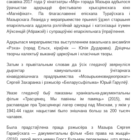
сакавіка 2017 года ў кінатэатры «Мір» горада Мазыра адбылося
ўрачыстае адкрыццё фестывалю хрысціянскага кіно
«Магніфікат». Па благаславенні епіскапа Тураўскага і
Мазырскага Леаніда у мерапрыемстве прынялі ўдзел старшыня
епархіяльнага аддзела рэлігійнай адукацыі і катэхізацыі ігумен
Аўксенцій (Абражэй) і супрацоўнікі епархіяльнага ўпраўлення.
Адкрылася мерапрыемства выступленнем вакальнага ансамбля
«Рэха» (горад Ельск, кіраўнік — Юлія Дударава). Дзіцячы
творчы калектыў выканаў царкоўныя і класічныя творы.
Затым з прывітальным словам да ўсіх гледачоў звярнуліся
дырэктар камунальнага ўнітарнага
кінавідовішчнага прадпрыемства «Мозырькиновидеопрокат»
Сяргей Захаранка і рэжысёр «Беларусьфільма» Юрый Гарулёў.
Увазе гледачоў быў паказаны хранікальна-дакументальны
фільм «Трасцянец. Мы павінны ім памяць» (2015), які
распавядае пра Трасцянецкі лагер смерці пад Мінскам, у якім у
1941-44 гадах нацыстамі было знішчана больш за 200 тысяч
чалавек.
Была прадстаўлена праца рэжысёра з Мазыра Сяргея
Гараеўскага — дакументальны фільм «Без права на жыццё»
(2016), герой якога немец Горст Кульман перакананы, што ягоны