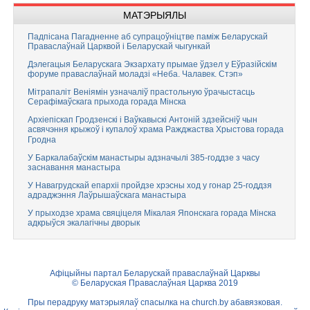
МАТЭРЫЯЛЫ
Падпісана Пагадненне аб супрацоўніцтве паміж Беларускай
Праваслаўнай Царквой і Беларускай чыгункай
Дэлегацыя Беларускага Экзархату прымае ўдзел у Еўразійскім
форуме праваслаўнай моладзі «Неба. Чалавек. Стэп»
Мітрапаліт Веніямін узначаліў прастольную ўрачыстасць
Серафімаўскага прыхода горада Мінска
Архіепіскап Гродзенскі і Ваўкавыскі Антоній здзейсніў чын
асвячэння крыжоў і купалоў храма Ражджаства Хрыстова горада
Гродна
У Баркалабаўскім манастыры адзначылі 385-годдзе з часу
заснавання манастыра
У Навагрудскай епархіі пройдзе хрэсны ход у гонар 25-годдзя
адраджэння Лаўрышаўскага манастыра
У прыходзе храма свяціцеля Мікалая Японскага горада Мінска
адкрыўся экалагічны дворык
Афіцыйны партал Беларускай праваслаўнай Царквы
© Беларуская Праваслаўная Царква 2019
Пры перадруку матэрыялаў спасылка на
church.by
абавязковая.