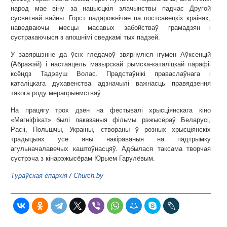
народ мае віну за нацысцкія злачынствы падчас Другой
сусветнай вайны. Горст падарожнічае па постсавецкіх краінах,
наведваючы месцы масавых забойстваў грамадзян і
сустракаючыся з апошнімі сведкамі тых падзей.
У завяршэнне да ўсіх гледачоў звярнуліся ігумен Аўксенцій
(Абражэй) і настаяцель мазырскай рымска-каталіцкай парафіі
ксёндз Тадэвуш Волас. Прадстаўнікі праваслаўнага і
каталіцкага духавенства адзначылі важнасць правядзення
такога роду мерапрыемстваў.
На працягу трох дзён на фестывалі хрысціянскага кіно
«Магніфікат» былі паказаныя фільмы рэжысёраў Беларусі,
Расіі, Польшчы, Украіны, створаны ў розных хрысціянскіх
традыцыях усе яны накіраваныя на падтрымку
агульначалавечых каштоўнасцяў. Адбылася таксама творчая
сустрэча з кінарэжысёрам Юрыем Гарулёвым.
Тураўская епархія
/
Church.by