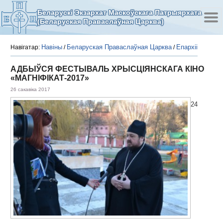
Беларускі Экзархат Маскоўскага Патрыярхата
(Беларуская Праваслаўная Царква)
Навіны
Беларуская Праваслаўная Царква
Епархіі
Навігатар:
/
/
АДБЫЎСЯ ФЕСТЫВАЛЬ ХРЫСЦІЯНСКАГА КІНО
«МАГНІФІКАТ-2017»
26 сакавіка 2017
24