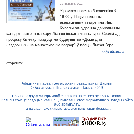
28 сакавіка 2017
У рамках праекта 3 красавіка ў
19:00 у Нацыянальным
акадэмічным тэатры імя Янкі
Купалы адбудзецца дабрачынны
канцэрт святочнага хору Лізавецінскага манастыра. Сродкі ад
продажу білетаў пойдуць на будаўніцтва «Дома для
бяздомных» на манастырскім падвор'і ў вёсцы Лысая Гара.
падрабязна »
старонка:
Афіцыйны партал Беларускай праваслаўнай Царквы
© Беларуская Праваслаўная Царква 2019
Пры перадруку матэрыялаў спасылка на
church.by
абавязковая.
Калі вы хочаце задаць пытанне ці выказаць свае меркаванне з нагоды сайта
або артыкулаў,
напішыце нам, скарыстаўшыся
паштовай формай.