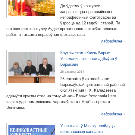
Да ўдзелу ў конкурсе
запрашаюцца прафесійныя і
непрафесійныя фатографы ва
ўзросце ад 12 гадоў і старэй. Па
выніках фотаконкурсу будзе арганізавана выстаўка лепшых
работ, а таксама перасоўная фотавыстава.
падрабязна »
Круглы стол «Князь Барыс
Усяславіч і яго час» адбыўся ў
Барысаве
28 сакавіка 2017
25 сакавіка ў актавай зале
Барысаўскай цэнтральнай раённай
бібліятэкі імя І. Х. Каладзеева
адбыўся круглы стол на тэму «Князь Барыс Усяславіч і яго
час» з удзелам епіскапа Барысаўскага і Мар'інагорскага
Веніяміна.
падрабязна »
Упершыню ў Мінску пройдуць
велікапосныя канцэрты