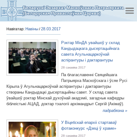
Беларускі Экзархат Маскоўскага Патрыярхата
(Беларуская Праваслаўная Царква)
Навіны
28.03.2017
Навігатар:
/
Рэктар МінДА увайшоў у склад
Кандыдацкага дысертацыйнага
савета Агульнацаркоўнай
аспірантуры і дактарантуры
28 сакавіка 2017
Па благаславенні Свяцейшага
Патрыярха Маскоўскага і ўсяе Русі
Кірыла ў Агульнацаркоўнай аспірантуры і дактарантуры
створаны Кандыдацкі дысертацыйны савет. У склад савета
ўвайшоў рэктар Мінскай духоўнай акадэміі, загадчык кафедры
біблеістыкі АЦАД, доктар тэалогіі архімандрыт Сергій (Акімаў).
падрабязна »
У Віцебскай епархіі стартаваў
фотаконкурс «Дзеці ў храме»
28 сакавіка 2017