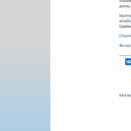
Асаблі
дзень).
Малітв
келейн
Царквы
Сhurch
Фотар
Калі в