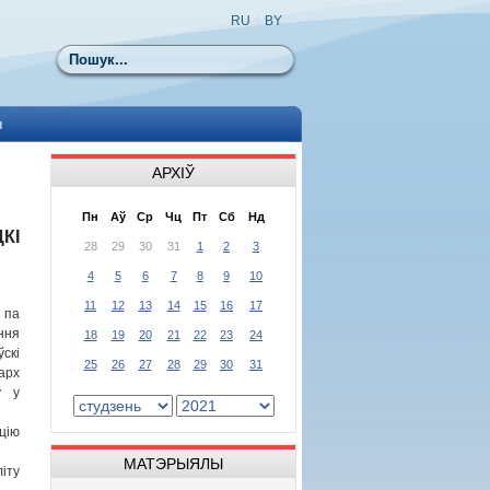
RU
|
BY
Пошук
ы
АРХІЎ
Пн
Аў
Ср
Чц
Пт
Сб
Нд
КІ
28
29
30
31
1
2
3
4
5
6
7
8
9
10
11
12
13
14
15
16
17
 па
ння
18
19
20
21
22
23
24
ўскі
25
26
27
28
29
30
31
арх
ў у
цію
МАТЭРЫЯЛЫ
іту