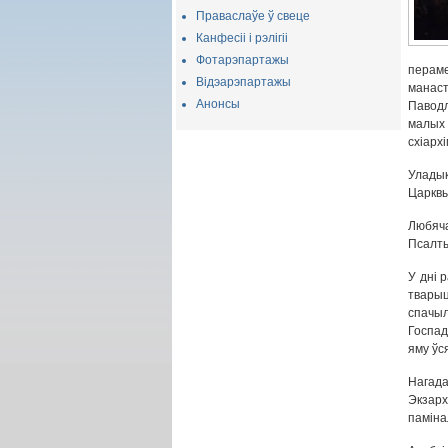
Праваслаўе ў свеце
Канфесіі і рэлігіі
Фотарэпартажы
перам
Відэарэпартажы
манаст
Анонсы
Паводл
малых 
схіарх
Уладык
Царквы
Любяч
Псалты
У дні 
тварыц
спачыл
Госпад
яму ўс
Нагад
Экзарх
паміна