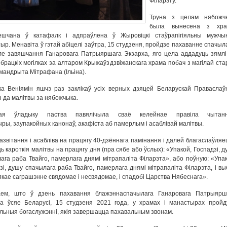
Філарэту.
Труна з целам нябожч
была вынесена з хра
ешчана ў катафалк і адпраўлена ў Жыровіцкі стаўрапігіяльны мужчын
ыр. Менавіта ў гэтай абіцелі заўтра, 15 студзеня, пройдзе пахаванне спачыла
е завяшчання Ганаровага Патрыяршага Экзарха, яго цела аддадуць зямлі
брацкіх могілках за алтаром Крыжаўздзвіжанскага храма побач з магілай ста
імандрыта Мітрафана (Ільіна).
а Веніямін яшчэ раз заклікаў усіх верных дзяцей Беларускай Праваслаў
 да малітвы за нябожчыка.
ая ўладыку паства павялічыла сваё келейнае правіла чытан
ры, заупакойных канонаў, акафіста аб памерлым і асаблівай малітвы.
развітання і асабліва на працягу 40-дзённага памінання і далей благаслаўляе
ь кароткія малітвы на працягу дня (пра сябе або ўслых): «Упакой, Госпадзі, 
ага раба Твайго, памерлага днямі мітрапаліта Філарэта», або поўную: «Упак
зі, душу спачылага раба Твайго, памерлага днямі мітрапаліта Філарэта, і вы
якае саграшэнне свядомае і несвядомае, і спадобі Царства Нябеснага».
аем, што ў дзень пахавання блажэннаспачылага Ганаровага Патрыярш
а ўсяе Беларусі, 15 студзеня 2021 года, у храмах і манастырах пройд
льныя богаслужэнні, якія завершацца пахавальным звонам.