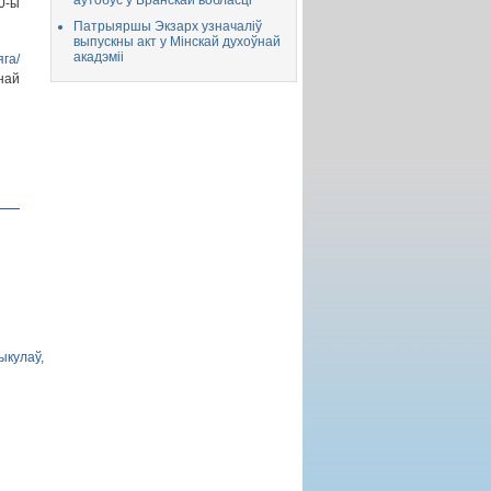
аўтобус у Бранскай вобласці
0-ы
Патрыяршы Экзарх узначаліў
выпускны акт у Мінскай духоўнай
акадэміі
га/
най
ыкулаў,