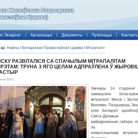
рхат Маскоўскага Патрыярхата
аваслаўная Царква)
кі Экзархат
Арганізацыі
Дакументы
Публікацыі
Кантакт
тар:
Навіны
/
Беларуская Праваслаўная Царква
/
Мітрапаліт
НСКУ РАЗВІТАЛІСЯ СА СПАЧЫЛЫМ МІТРАПАЛІТАМ
РЭТАМ: ТРУНА З ЯГО ЦЕЛАМ АДПРАЎЛЕНА Ў ЖЫРОВІЦ
АСТЫР
зеня 2021
Увечары 14 студзеня
завяршэнні богаслужэ
мітрапаліт Мінскі і Засла
Веніямін, Патрыяршы Экз
усяе Беларусі здзейсні
Свята-Духавым
кафедральным саборы лі
па
новаспачыламу мітрапал