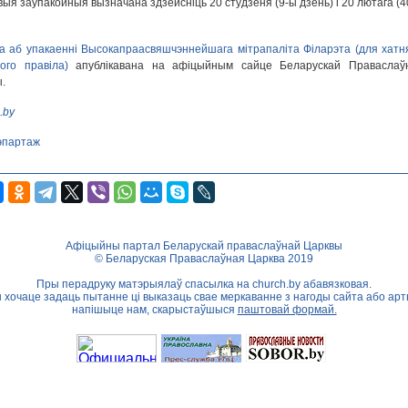
выя заўпакойныя вызначана здзейсніць 20 студзеня (9-ы дзень) і 20 лютага (4
а аб упакаенні Высокапраасвяшчэннейшага мітрапаліта Філарэта (для хатня
ого правіла)
апублікавана на афіцыйным сайце Беларускай Праваслаў
.
.by
эпартаж
Афіцыйны партал Беларускай праваслаўнай Царквы
© Беларуская Праваслаўная Царква 2019
Пры перадруку матэрыялаў спасылка на
church.by
абавязковая.
ы хочаце задаць пытанне ці выказаць свае меркаванне з нагоды сайта або арт
напішыце нам, скарыстаўшыся
паштовай формай.