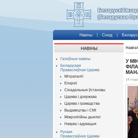
Беларускі Экза
(Беларуская Пр
Навіны
Сінод
Беларус
Навіга
НАВІНЫ
Галоўныя навіны
У МІ
Беларуская
ФІЛА
Праваслаўная Царква
МАН
Мітрапаліт
14 студ
Епархіі
Сінадальныя ўстановы
Царква і дзяржава
Царква і грамадства
Выдавецтвы і СМІ
Міжрэлігійны дыялог
Навука і адукацыя
Руская
Праваслаўная Царква