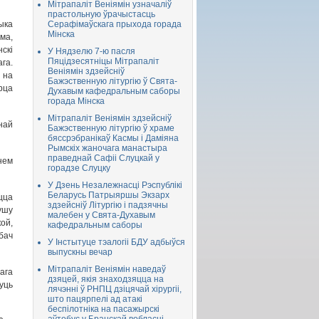
Мітрапаліт Веніямін узначаліў
прастольную ўрачыстасць
ыка
Серафімаўскага прыхода горада
Мінска
ма,
скі
У Нядзелю 7-ю пасля
Пяцідзесятніцы Мітрапаліт
га.
Веніямін здзейсніў
 на
Бажэственную літургію ў Свята-
рца
Духавым кафедральным саборы
горада Мінска
Мітрапаліт Веніямін здзейсніў
най
Бажэственную літургію ў храме
бяссрэбранікаў Касмы і Даміяна
Рымскіх жаночага манастыра
праведнай Сафіі Слуцкай у
нем
горадзе Слуцку
У Дзень Незалежнасці Рэспублікі
Беларусь Патрыяршы Экзарх
цца
здзейсніў Літургію і падзячны
душу
малебен у Свята-Духавым
ой,
кафедральным саборы
бач
У Інстытуце тэалогіі БДУ адбыўся
выпускны вечар
Мітрапаліт Веніямін наведаў
ага
дзяцей, якія знаходзяцца на
уць
лячэнні ў РНПЦ дзіцячай хірургіі,
што пацярпелі ад атакі
беспілотніка на пасажырскі