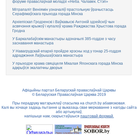
форуме праваслаўнай моладзі «Неба. Чалавек. Стэп»
Мітрапаліт Веніямін узначаліў прастольную ўрачыстасць
Серафімаўскага прыхода горада Мінска
Архіепіскап Гродзенскі і Ваўкавыскі Антоній здзейсніў чын
асвячэння крыжоў і купалоў храма Ражджаства Хрыстова горада
Гродна
У Баркалабаўскім манастыры адзначылі 385-годдзе з часу
заснавання манастыра
У Навагрудскай епархіі пройдзе хрэсны ход у гонар 25-годдзя
адраджэння Лаўрышаўскага манастыра
У прыходзе храма свяціцеля Мікалая Японскага горада Мінска
адкрыўся экалагічны дворык
Афіцыйны партал Беларускай праваслаўнай Царквы
© Беларуская Праваслаўная Царква 2019
Пры перадруку матэрыялаў спасылка на
church.by
абавязковая.
Калі вы хочаце задаць пытанне ці выказаць свае меркаванне з нагоды сайта
або артыкулаў,
напішыце нам, скарыстаўшыся
паштовай формай.