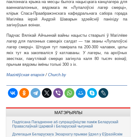
паклоннага крыжа на месцы былога нацысцкага канцлагера для
ваеннапалонных, вядомага як «Лупалоўскі лагер смерці»,
клірык Спаса-Праабражэнскага кафедральнага сабора горада
Магілёва іерэй Андрэй Шаварын здзейсніў паніхіду па
загінуўшых воінах.
Падчас Вялікай Айчыннай вайны нацысты стварылі ў Магілёве
лагер для палонных савецкіх салдат — так званы «Лупалоўскі
лагер смерці». Штодня тут памірала па 200-300 чалавек, целы
якіх тут жа закопваліся ў катлаваны. У лагеры, па архіўных
звестках, пакутлівай смерцю загінула каля 80 тысяч воінаў,
прычым вядомы імёны толькі 300 з іх.
Магілёўская епархія
/
Church.by
МАТЭРЫЯЛЫ
Падпісана Пагадненне аб супрацоўніцтве паміж Беларускай
Праваслаўнай Царквой і Беларускай чыгункай
Дэлегацыя Беларускага Экзархату прымае ўдзел у Еўразійскім