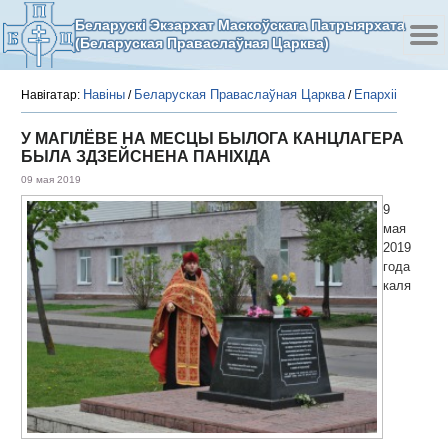
Беларускі Экзархат Маскоўскага Патрыярхата
(Беларуская Праваслаўная Царква)
Навіны
Беларуская Праваслаўная Царква
Епархіі
Навігатар:
/
/
У МАГІЛЁВЕ НА МЕСЦЫ БЫЛОГА КАНЦЛАГЕРА
БЫЛА ЗДЗЕЙСНЕНА ПАНІХІДА
09 мая 2019
9
мая
2019
года
каля