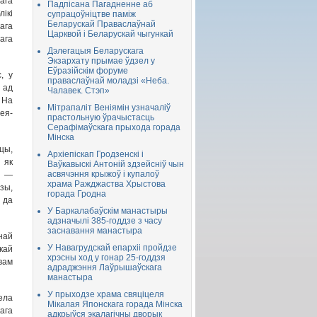
ага
Падпісана Пагадненне аб
ікі
супрацоўніцтве паміж
Беларускай Праваслаўнай
ага
Царквой і Беларускай чыгункай
ага
Дэлегацыя Беларускага
Экзархату прымае ўдзел у
Еўразійскім форуме
, у
праваслаўнай моладзі «Неба.
 ад
Чалавек. Стэп»
 На
Мітрапаліт Веніямін узначаліў
ея-
прастольную ўрачыстасць
Серафімаўскага прыхода горада
Мінска
цы,
Архіепіскап Гродзенскі і
 як
Ваўкавыскі Антоній здзейсніў чын
асвячэння крыжоў і купалоў
м —
храма Ражджаства Хрыстова
зы,
горада Гродна
 да
У Баркалабаўскім манастыры
адзначылі 385-годдзе з часу
заснавання манастыра
най
У Навагрудскай епархіі пройдзе
кай
хрэсны ход у гонар 25-годдзя
вам
адраджэння Лаўрышаўскага
манастыра
У прыходзе храма свяціцеля
ела
Мікалая Японскага горада Мінска
ага
адкрыўся экалагічны дворык