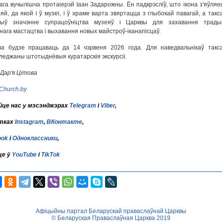
ага вучылішча протаіерэй Іаан Задарожны. Ён падкрэсліў, што ікона з'яўляе
яй, да якой і ў музеі, і ў храме варта звяртацца з глыбокай павагай, а такс
чыў значэнне супрацоўніцтва музеяў і Царквы для захавання трады
нага мастацтва і выхавання новых майстроў-іканапісцаў.
ва будзе працаваць да 14 чэрвеня 2026 года. Для наведвальнікаў такс
леджаны штотыднёвыя куратарскія экскурсіі.
Дар'я Цітова
Church.by
це нас у мэсэнджэрах
Telegram
і
Viber
,
тках
Instagram
,
ВКонтакте
,
ook
і
Одноклассники
,
це ў
YouTube
і
TikTok
Афіцыйны партал Беларускай праваслаўнай Царквы
© Беларуская Праваслаўная Царква 2019