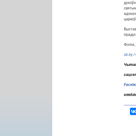
духоўн
святын
адзна
царкоў
Выста
прадуг
Фота: 
sb.by
/
Чытай
сацсе
Faceb
глядзі