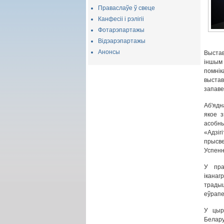
Праваслаўе ў свеце
Канфесіі і рэлігіі
Фотарэпартажы
Відэарэпартажы
Анонсы
Выстав
іншым 
помнік
выстав
запаве
Аб'ядн
якое з
асобн
«Адзі
прысв
Успенн
У пра
іканаг
традыц
еўрапе
У цыр
Белар