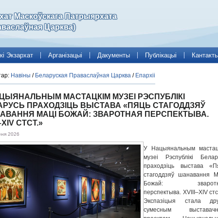
рхат Маскоўскага Патрыярхата
аваслаўная Царква)
кі Экзархат
Арганізацыі
Дакументы
Публікацыі
Кантакт
тар:
Навіны
/
Беларуская Праваслаўная Царква
/
Епархіі
АЦЫЯНАЛЬНЫМ МАСТАЦКІМ МУЗЕІ РЭСПУБЛІКІ
АРУСЬ ПРАХОДЗІЦЬ ВЫСТАВА «ПЯЦЬ СТАГОДДЗЯЎ
АВАННЯ МАЦІ БОЖАЙ: ЗВАРОТНАЯ ПЕРСПЕКТЫВА.
–XIV СТСТ.»
еня 2026
У Нацыянальным мастац
музеі Рэспублікі Белар
праходзіць выстава «П
стагоддзяў шанавання М
Божай: зваротн
перспектыва. XVIII–XIV стс
Экспазіцыя стала дру
сумесным выставач