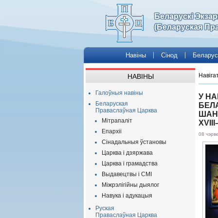
Беларускі Экза
(Беларуская Пр
Навіны
Сінод
Беларус
Навіга
НАВІНЫ
Галоўныя навіны
У Н
Беларуская
БЕЛ
Праваслаўная Царква
ШАН
Мітрапаліт
XVIII
Епархіі
08 чэрв
Сінадальныя ўстановы
Царква і дзяржава
Царква і грамадства
Выдавецтвы і СМІ
Міжрэлігійны дыялог
Навука і адукацыя
Руская
Праваслаўная Царква