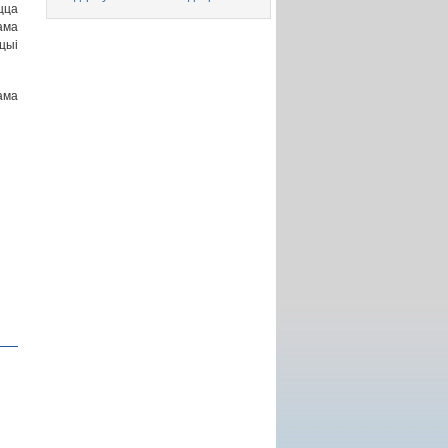
цца
ама
цыі
ама