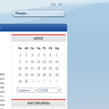
RU
|
BY
Пошук
ы
АРХІЎ
Пн
Аў
Ср
Чц
Пт
Сб
Нд
1
2
3
4
5
6
7
8
9
10
11
12
13
14
15
16
17
18
19
20
21
кім
22
23
24
25
26
27
28
усь
29
30
1
2
3
4
5
яць
аці
ая
т.».
гім
МАТЭРЫЯЛЫ
ным