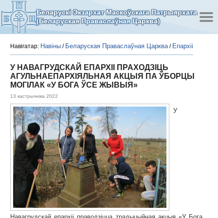
Беларускі Экзархат Маскоўскага Патрыярхата
(Беларуская Праваслаўная Царква)
Навіны
Беларуская Праваслаўная Царква
Епархіі
Навігатар:
/
/
У НАВАГРУДСКАЙ ЕПАРХІІ ПРАХОДЗІЦЬ
АГУЛЬНАЕПАРХІЯЛЬНАЯ АКЦЫЯ ПА ЎБОРЦЫ
МОГІЛАК «У БОГА ЎСЕ ЖЫВЫЯ»
13 кастрычніка 2022
У
Навагрудскай епархіі праводзіцца традыцыйная акцыя «У Бога