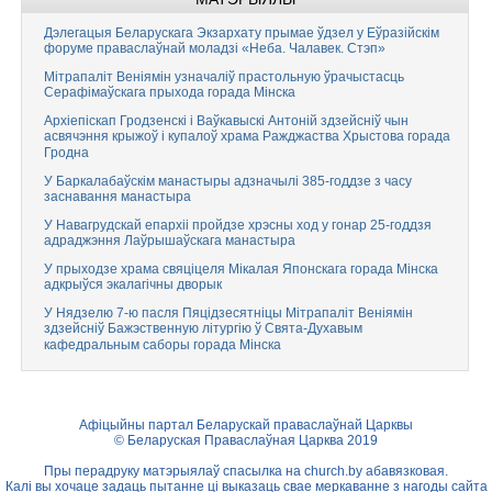
Дэлегацыя Беларускага Экзархату прымае ўдзел у Еўразійскім
форуме праваслаўнай моладзі «Неба. Чалавек. Стэп»
Мітрапаліт Веніямін узначаліў прастольную ўрачыстасць
Серафімаўскага прыхода горада Мінска
Архіепіскап Гродзенскі і Ваўкавыскі Антоній здзейсніў чын
асвячэння крыжоў і купалоў храма Ражджаства Хрыстова горада
Гродна
У Баркалабаўскім манастыры адзначылі 385-годдзе з часу
заснавання манастыра
У Навагрудскай епархіі пройдзе хрэсны ход у гонар 25-годдзя
адраджэння Лаўрышаўскага манастыра
У прыходзе храма свяціцеля Мікалая Японскага горада Мінска
адкрыўся экалагічны дворык
У Нядзелю 7-ю пасля Пяцідзесятніцы Мітрапаліт Веніямін
здзейсніў Бажэственную літургію ў Свята-Духавым
кафедральным саборы горада Мінска
Афіцыйны партал Беларускай праваслаўнай Царквы
© Беларуская Праваслаўная Царква 2019
Пры перадруку матэрыялаў спасылка на
church.by
абавязковая.
Калі вы хочаце задаць пытанне ці выказаць свае меркаванне з нагоды сайта