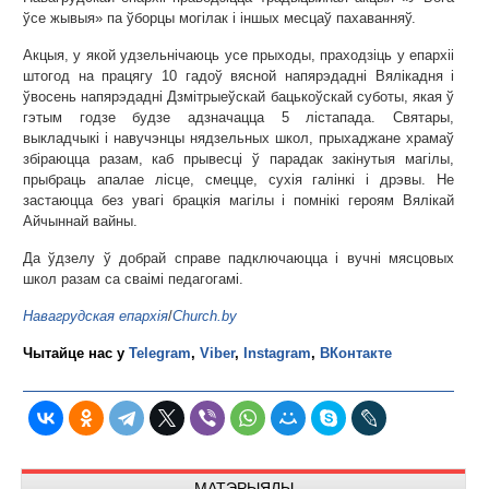
ўсе жывыя» па ўборцы могілак і іншых месцаў пахаванняў.
Акцыя, у якой удзельнічаюць усе прыходы, праходзіць у епархіі
штогод на працягу 10 гадоў вясной напярэдадні Вялікадня і
ўвосень напярэдадні Дзмітрыеўскай бацькоўскай суботы, якая ў
гэтым годзе будзе адзначацца 5 лістапада. Святары,
выкладчыкі і навучэнцы нядзельных школ, прыхаджане храмаў
збіраюцца разам, каб прывесці ў парадак закінутыя магілы,
прыбраць апалае лісце, смецце, сухія галінкі і дрэвы. Не
застаюцца без увагі брацкія магілы і помнікі героям Вялікай
Айчыннай вайны.
Да ўдзелу ў добрай справе падключаюцца і вучні мясцовых
школ разам са сваімі педагогамі.
Навагрудская епархія
/
Church.by
Чытайце нас у
Telegram
,
Viber
,
Instagram
,
ВКонтакте
МАТЭРЫЯЛЫ