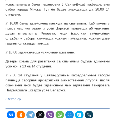
новаспачылага была перанесена ў Свята-Духаў кафедральны
сабор горада Мінска. Тут ён будзе знаходзіцца да 20:00 14
студзеня.
У 16:00 была здзейснена паніхіда па спачылым. Каб кожны з
прысутных мог разам з усёй Царквой памаліцца аб упакаенні
душы мітрапаліта Філарэта, ліція (кароткая заўпакойная
служба) у саборы служыцца кожныя паўгадзіны, кожныя дзве
гадзіны служыцца паніхіда.
У 18:00 здзяйсняецца ўсяночнае трыванне.
Дзверы храма для развітання са спачылым будуць адчынены
ўсю ноч з 13 на 14 студзеня.
У 7:00 14 студзеня ў Свята-Духавым кафедральным саборы
пачнецца саборная архіерэйская Бажэственная літургія, пасля
сканчэння якой будзе здзейснены чын адпявання Ганаровага
Патрыяршага Экзарха ўсяе Беларусі.
Сhurch.by