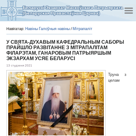
Беларускі Экзархат Маскоўскага Патрыярхата
(Беларуская Праваслаўная Царква)
Навіны
Галоўныя навіны
Мітрапаліт
Навігатар:
/
У СВЯТА-ДУХАВЫМ КАФЕДРАЛЬНЫМ САБОРЫ
ПРАЙШЛО РАЗВІТАННЕ З МІТРАПАЛІТАМ
ФІЛАРЭТАМ, ГАНАРОВЫМ ПАТРЫЯРШЫМ
ЭКЗАРХАМ УСЯЕ БЕЛАРУСІ
13 студзеня 2021
Труна з
целам