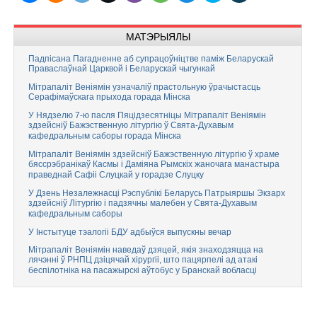
МАТЭРЫЯЛЫ
Падпісана Пагадненне аб супрацоўніцтве паміж Беларускай
Праваслаўнай Царквой і Беларускай чыгункай
Мітрапаліт Веніямін узначаліў прастольную ўрачыстасць
Серафімаўскага прыхода горада Мінска
У Нядзелю 7-ю пасля Пяцідзесятніцы Мітрапаліт Веніямін
здзейсніў Бажэственную літургію ў Свята-Духавым
кафедральным саборы горада Мінска
Мітрапаліт Веніямін здзейсніў Бажэственную літургію ў храме
бяссрэбранікаў Касмы і Даміяна Рымскіх жаночага манастыра
праведнай Сафіі Слуцкай у горадзе Слуцку
У Дзень Незалежнасці Рэспублікі Беларусь Патрыяршы Экзарх
здзейсніў Літургію і падзячны малебен у Свята-Духавым
кафедральным саборы
У Інстытуце тэалогіі БДУ адбыўся выпускны вечар
Мітрапаліт Веніямін наведаў дзяцей, якія знаходзяцца на
лячэнні ў РНПЦ дзіцячай хірургіі, што пацярпелі ад атакі
беспілотніка на пасажырскі аўтобус у Бранскай вобласці