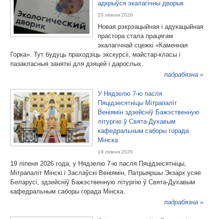
адкрыўся экалагічны дворык
20 ліпеня 2026
Новая рэкрэацыйная і адукацыйная
прастора стала працягам
экалагічнай сцежкі «Каменная
Горка». Тут будуць праходзіць экскурсіі, майстар-класы і
пазакласныя заняткі для дзяцей і дарослых.
падрабязна »
У Нядзелю 7-ю пасля
Пяцідзесятніцы Мітрапаліт
Веніямін здзейсніў Бажэственную
літургію ў Свята-Духавым
кафедральным саборы горада
Мінска
19 ліпеня 2026
19 ліпеня 2026 года, у Нядзелю 7-ю пасля Пяцідзесятніцы,
Мітрапаліт Мінскі і Заслаўскі Веніямін, Патрыяршы Экзарх усяе
Беларусі, здзейсніў Бажэственную літургію ў Свята-Духавым
кафедральным саборы горада Мінска.
падрабязна »