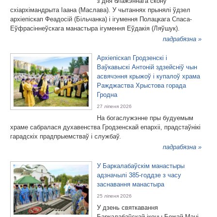
з дня блажэннага скону
схіархімандрыта Іаана (Маслава). У чытаннях прынялі ўдзел
архіепіскап Феадосій (Більчанка) і ігумення Полацкага Спаса-
Еўфрасіннеўскага манастыра ігумення Еўдакія (Ляўшук).
падрабязна »
Архіепіскап Гродзенскі і
Ваўкавыскі Антоній здзейсніў чын
асвячэння крыжоў і купалоў храма
Ражджаства Хрыстова горада
Гродна
27 ліпеня 2026
На богаслужэнне пры будуемым
храме сабралася духавенства Гродзенскай епархіі, прадстаўнікі
гарадскіх прадпрыемстваў і службаў.
падрабязна »
У Баркалабаўскім манастыры
адзначылі 385-годдзе з часу
заснавання манастыра
25 ліпеня 2026
У дзень святкавання
Баркалабаўскай іконы Божай Маці