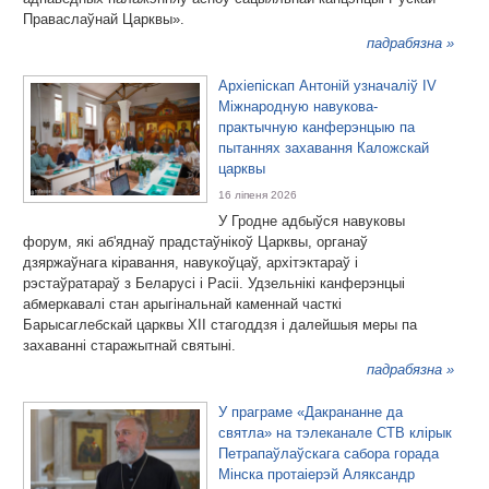
Праваслаўнай Царквы».
падрабязна »
Архіепіскап Антоній узначаліў IV
Міжнародную навукова-
практычную канферэнцыю па
пытаннях захавання Каложскай
царквы
16 ліпеня 2026
У Гродне адбыўся навуковы
форум, які аб'яднаў прадстаўнікоў Царквы, органаў
дзяржаўнага кіравання, навукоўцаў, архітэктараў і
рэстаўратараў з Беларусі і Расіі. Удзельнікі канферэнцыі
абмеркавалі стан арыгінальнай каменнай часткі
Барысаглебскай царквы XII стагоддзя і далейшыя меры па
захаванні старажытнай святыні.
падрабязна »
У праграме «Дакрананне да
святла» на тэлеканале СТВ клірык
Петрапаўлаўскага сабора горада
Мінска протаіерэй Аляксандр