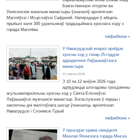
Бажэственную літургію ва
Узнясенскім жаночым манастыры ўзначаліў архіепіскап
Магілёўскі і Мсціслаўскі Сафроній. Напярэдадні ў абіцель
прыбылі каля 300 удзельнікаў традыцыйнага хрэснага ходу з
горада Магілёва.
падрабязна »
У Навагрудскай епархіі пройдзе
хрэсны ход у гонар 25-годдзя
адраджэння Лаўрышаўскага
манастыра
21 ліпеня 2026
З 10 па 12 жніўня 2026 года
адбудзецца штогадовы трохдзённы
агульнаепархіяльны хрэсны ход у Свята-Елісееўскі
Лаўрышаўскі мужчынскі манастыр. Богаслужэнні ў першы і
заключны дні малітоўнага шэсця ўзначаліць архіепіскап
Навагрудскі і Слонімскі Гурый.
падрабязна »
У прыходзе храма свяціцеля
Мікалая Японскага горада Мінска