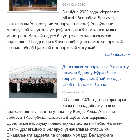
06 жніўня 2026
5 жніўня 2026 года мітрапаліт
Мінскі і Заслаўскі Веніямін,
Патрыяршы Экзарх усяе Беларусі, наведаў Упраўленне
Беларускай чыгункі і сустрэўся з працоўным калектывам
магістралі. Важнай падзеяй сустрэчы стала цырымонія
падпісання Пагаднення аб супрацоўніцтве паміж Беларускай
Праваслаўнай Царквой і Беларускай чыгункай.
падрабязна »
Дэлегацыя Беларускага Экзархату
прымае ўдзел у Еўразійскім
форуме праваслаўнай моладзі
«Неба. Чалавек. Стэп»
02 жніўня 2026
30 ліпеня 2026 года на тэрыторыі
храма прападобнамучаніцы
вялікай княгіні Лізаветы ў пасёлку Колдзі Алма-Ацінскай
вобласці (Рэспубліка Казахстан) адбылося адкрыццё
Еўразійскага форуму праваслаўнай моладзі «Неба. Чалавек.
Стэп». Дэлегацыю з Беларусі ўзначальвае старшыня
Сінадальнага аддзела па справах моладзі Беларускага