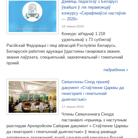
Дзевяць педагогаў з Беларусі
ўвайшлі ў лік пераможцаў
конкурсу «Серафімаўскі настаўнік
— 2026»
18 ліпеня 2026
Конкурс аб'яднаў 1 218
удзельнікаў з 73 суб'ектаў
Расійскай Федэрацыі і пяці абласцей Рэспублікі Беларусь.
Беларускія работнікі адукацыі ўдастоены ганаровага звання,
звання лаўрэата, спецыяльнай, заахвочвальнай і тэматычнай
прэмій.
падрабязна »
Свяшчэнны Сінод прыняў
дакумент «Стаўленне Царквы да
генатэрапіі і генетычнай
дыягностыкі»
17 ліпеня 2026
Члены Свяшчэннага Сінода
пастанавілі «прыняць з наступным
разглядам Архіерэйскім Саборам дакумент « Стаўленне Царквы
да генатэрапіі і генетычнай дыягностыкі» ў якасці развіцця
адпаведных палажэнняў асноў сацыяльнай канцэпцыі Рускай