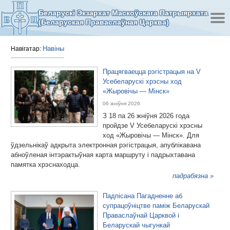
Беларускі Экзархат Маскоўскага Патрыярхата
(Беларуская Праваслаўная Царква)
Навіны
Навігатар:
Працягваецца рэгістрацыя на V
Усебеларускі хрэсны ход
«Жыровічы — Мінск»
06 жніўня 2026
З 18 па 26 жніўня 2026 года
пройдзе V Усебеларускі хрэсны
ход «Жыровічы — Мінск». Для
ўдзельнікаў адкрыта электронная рэгістрацыя, апублікавана
абноўленая інтэрактыўная карта маршруту і падрыхтавана
памятка хрэснаходца.
падрабязна »
Падпісана Пагадненне аб
супрацоўніцтве паміж Беларускай
Праваслаўнай Царквой і
Беларускай чыгункай