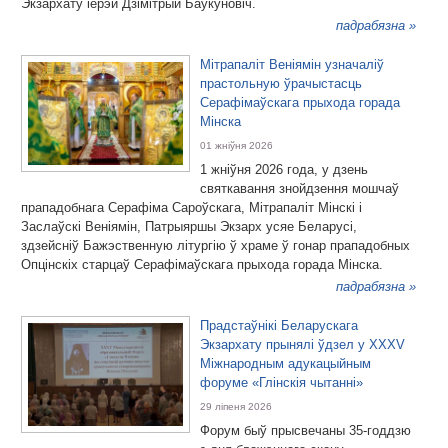
Экзархату іерэй Дзімітрый Баўкуновіч.
падрабязна »
Мітрапаліт Веніямін узначаліў
прастольную ўрачыстасць
Серафімаўскага прыхода горада
Мінска
01 жніўня 2026
1 жніўня 2026 года, у дзень
святкавання знойдзення мошчаў
прападобнага Серафіма Сароўскага, Мітрапаліт Мінскі і
Заслаўскі Веніямін, Патрыяршы Экзарх усяе Беларусі,
здзейсніў Бажэственную літургію ў храме ў гонар прападобных
Опцінскіх старцаў Серафімаўскага прыхода горада Мінска.
падрабязна »
Прадстаўнікі Беларускага
Экзархату прынялі ўдзел у XXXV
Міжнародным адукацыйным
форуме «Глінскія чытанні»
29 ліпеня 2026
Форум быў прысвечаны 35-годдзю