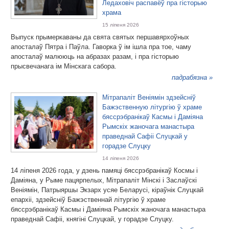
Ледаховіч распавёў пра гісторыю
храма
15 ліпеня 2026
Выпуск прымеркаваны да свята святых першавярхоўных
апосталаў Пятра і Паўла. Гаворка ў ім ішла пра тое, чаму
апосталаў малююць на абразах разам, і пра гісторыю
прысвечанага ім Мінскага сабора.
падрабязна »
Мітрапаліт Веніямін здзейсніў
Бажэственную літургію ў храме
бяссрэбранікаў Касмы і Даміяна
Рымскіх жаночага манастыра
праведнай Сафіі Слуцкай у
горадзе Слуцку
14 ліпеня 2026
14 ліпеня 2026 года, у дзень памяці бяссрэбранікаў Космы і
Даміяна, у Рыме пацярпелых, Мітрапаліт Мінскі і Заслаўскі
Веніямін, Патрыяршы Экзарх усяе Беларусі, кіраўнік Слуцкай
епархіі, здзейсніў Бажэственнай літургію ў храме
бяссрэбранікаў Касмы і Даміяна Рымскіх жаночага манастыра
праведнай Сафіі, княгіні Слуцкай, у горадзе Слуцку.