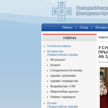
Беларускі Экза
(Беларуская Пр
Навіны
Сінод
Беларус
Навіга
НАВІНЫ
Галоўныя навіны
У С
Беларуская
ПРЫ
Праваслаўная Царква
АБ З
Мітрапаліт
05 люта
Епархіі
Сінадальныя ўстановы
Царква і дзяржава
Царква і грамадства
Выдавецтвы і СМІ
Міжрэлігійны дыялог
Навука і адукацыя
Руская
Праваслаўная Царква