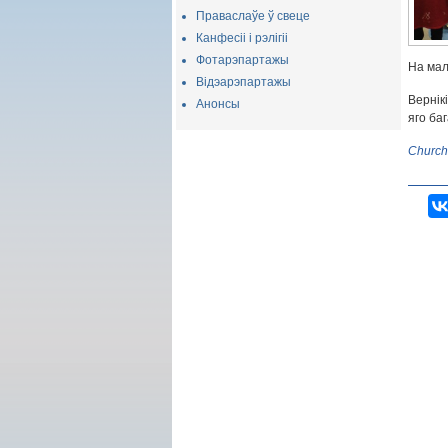
Праваслаўе ў свеце
Канфесіі і рэлігіі
Фотарэпартажы
На мал
Відэарэпартажы
Вернік
Анонсы
яго ба
Church