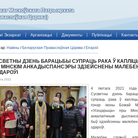
рхат Маскоўскага Патрыярхата
аваслаўная Царква)
кі Экзархат
Арганізацыі
Дакументы
Публікацыі
Кантакт
тар:
Навіны
/
Беларуская Праваслаўная Царква
/
Епархіі
УСВЕТНЫ ДЗЕНЬ БАРАЦЬБЫ СУПРАЦЬ РАКА Ў КАПЛІЦ
 МІНСКІМ АНКАДЫСПАНСЭРЫ ЗДЗЕЙСНЕНЫ МАЛЕБЕ
ДАРОЎІ
га 2021
4 лютага 2021 год
Сусветны дзень барац
супраць рака ў капліц
гонар іконы Божай М
«Усецарыца» пры Мінс
анкалагічным дыспанс
быў здзейснены малебен
здароўі.
Малебен служыў клі