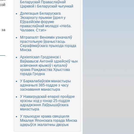
Беларускай Праваслаўнай
рэй
Царквой і Беларускай чыгункай
Дэлегацыя Беларускага
Экзархату прымае ўдзел у
Еўразійскім форуме
праваслаўнай моладзі «Неба.
 за
Чалавек. Стэп»
Мітрапаліт Веніямін узначаліў
прастольную ўрачыстасць
Серафімаўскага прыхода горада
Мінска
Архіепіскап Гродзенскі і
Ваўкавыскі Антоній здзейсніў чын
асвячэння крыжоў і купалоў
храма Ражджаства Хрыстова
горада Гродна
У Баркалабаўскім манастыры
адзначылі 385-годдзе з часу
заснавання манастыра
У Навагрудскай епархіі пройдзе
хрэсны ход у гонар 25-годдзя
адраджэння Лаўрышаўскага
манастыра
У прыходзе храма свяціцеля
Мікалая Японскага горада Мінска
адкрыўся экалагічны дворык