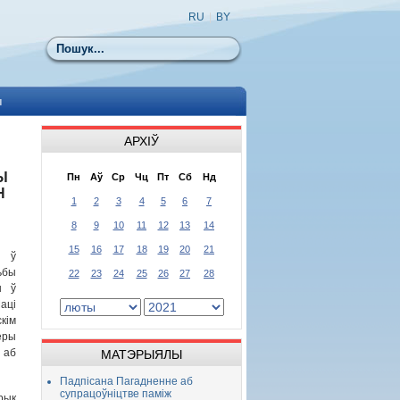
RU
|
BY
Пошук
ы
АРХІЎ
Ы
Пн
Аў
Ср
Чц
Пт
Сб
Нд
Н
1
2
3
4
5
6
7
8
9
10
11
12
13
14
15
16
17
18
19
20
21
а ў
ьбы
22
23
24
25
26
27
28
ы ў
аці
кім
еры
 аб
МАТЭРЫЯЛЫ
Падпісана Пагадненне аб
супрацоўніцтве паміж
рык