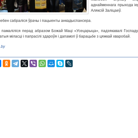
аднайменнага прыхода іе
Аляксій Заліцаеў.
ебен сабраліся ўрачы і пацыенты анкадыспансера.
і памаліліся перад абразом Божай Маці «Усецарыца», падзякавалі Госпаду
гатыя міласці і папрасілі здароўя і дапамогі ў барацьбе з цяжкай хваробай.
.by