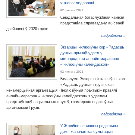
чынапаследаванні
02 лютага 2021
Сінадальная богаслужбная камісія
прадставіла справаздачу аб сваёй
дзейнасці ў 2020 годзе.
падрабязна »
Экзаршы інклюзіўны хор «Радасць
душы» прыняў удзел у
міжнародным анлайн-марафоне
«Інклюзіўны калейдаскоп»
02 лютага 2021
Беларускі Экзаршы інклюзіўны хор
«Радасць душы» і грузінская
некамерцыйная арганізацыя «Інклюзіўныя практыкі» правялі
анлайн-марафон «Інклюзіўны калейдаскоп» з удзелам
прадстаўнікоў сацыяльных служб, грамадскіх і царкоўных
арганізацый Грузіі.
падрабязна »
У Жлобіне асвячаны радзільны
дом і жаночая кансультацыя