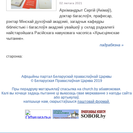
02 лютага 2021
Архімандрыт Сергій (Акімаў),
доктар багаслоўя, прафесар,
рэктар Мінскай духоўнай акадэміі, загадчык кафедры
біблеістыкі і багаслоўя акадэміі увайшоў у склад рэдкалегіі
найстарэйшага Расійскага навуковага часопіса «Хрысціянскае
чытанне».
падрабязна »
старонка:
Афіцыйны партал Беларускай праваслаўнай Царквы
© Беларуская Праваслаўная Царква 2019
Пры перадруку матэрыялаў спасылка на
church.by
абавязковая.
Калі вы хочаце задаць пытанне ці выказаць свае меркаванне з нагоды сайта
або артыкулаў,
напішыце нам, скарыстаўшыся
паштовай формай.