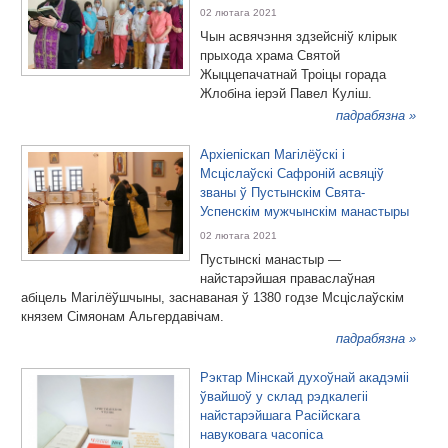
02 лютага 2021
Чын асвячэння здзейсніў клірык
прыхода храма Святой
Жыццепачатнай Троіцы горада
Жлобіна іерэй Павел Куліш.
падрабязна »
Архіепіскап Магілёўскі і
Мсціслаўскі Сафроній асвяціў
званы ў Пустынскім Свята-
Успенскім мужчынскім манастыры
02 лютага 2021
Пустынскі манастыр —
найстарэйшая праваслаўная
абіцель Магілёўшчыны, заснаваная ў 1380 годзе Мсціслаўскім
князем Сімяонам Альгердавічам.
падрабязна »
Рэктар Мінскай духоўнай акадэміі
ўвайшоў у склад рэдкалегіі
найстарэйшага Расійскага
навуковага часопіса