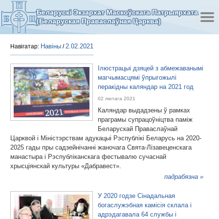
Беларускі Экзархат Маскоўскага Патрыярхата
(Беларуская Праваслаўная Царква)
Навіны
2.02.2021
Навігатар:
/
Ілюстрацыі дзяцей з абмежаванымі
магчымасцямі ўпрыгожылі
перакідны каляндар на 2021 год
02 лютага 2021
Каляндар выдадзены ў рамках
праграмы супрацоўніцтва паміж
Беларускай Праваслаўнай
Царквой і Міністэрствам адукацыі Рэспублікі Беларусь на 2020-
2025 гады пры садзейнічанні жаночага Cвята-Лізавеценскага
манастыра і Рэспубліканскага фестывалю сучаснай
хрысціянскай культуры «Дабравест».
падрабязна »
У 2020 годзе Сінадальная
богаслужэбная камісія склала і
адрэдагавала 64 службы і