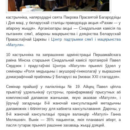
кастрычніка, напярэдадні свята Пакрова Прасвятой Багародзіцы
і Дня маці, у беларускай сталіцы праводзіцца акцыя «Разам — у
абарону жыцця». Арганізатары акцыі — Сінадальная камісія па
пытаннях сям'і, абароны мацярынства і дзяцінства Беларускай
Праваслаўнай Царквы і
Цэнтр падтрымки сям'і і мацярынства
«Матуля»
.
10 кастрычніка па запрашэнню адміністрацыі Першамайскага
раёна Мінска старшыня Сінадальнай камісіі протаіерэй Павел
Сярдзюк і прадстаўнікі Цэнтра «Матуля» прынялі ўдзел у
семінары «Роля медыцыны і акушэраў-гінеколагаў у вырашэнні
дэмаграфічнай праблемы ў Беларусі ва ўмовах ХХІ стагоддзя».
Семінар прайшоў у паліклініцы № 19. Айцец Павел цёпла
прывітаў удзельнікаў сустрэчы, праінфармаваў прысутных аб
комплекснай дапамозе жанчынам, якую аказвае «Матуля», і
ўручыў загадчыцы 8-й жаночай кансультацыяй метадычны
дапаможнік і бібліятэку для кабінета кансультавання. Дарэчы, у
8-й жаночай кансультацыі працуе валанцёр «Матулі» Ганна
Меляшэвіч. Вынік — 35% пацыентак, якія планавалі аборт, а
пасля гутарак прынялі рашэнне захаваць жыцці дзяцей.