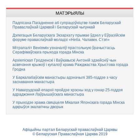
МАТЭРЫЯЛЫ
Падпісана Пагадненне аб супрацоўніцтве паміж Беларускай
Праваслаўнай Царквой і Беларускай чыгункай
Дэлегацыя Беларускага Экзархату прымае ўдзел у Еўразійскім
форуме праваслаўнай моладзі «Неба. Чалавек. Стэп»
Мітрапаліт Веніямін узначаліў прастольную ўрачыстасць
Серафімаўскага прыхода горада Мінска
Архіепіскап Гродзенскі і Ваўкавыскі Антоній здзейсніў чын
асвячэння крыжоў і купалоў храма Ражджаства Хрыстова горада
Гродна
У Баркалабаўскім манастыры адзначылі 385-годдзе з часу
заснавання манастыра
У Навагрудскай епархіі пройдзе хрэсны ход у гонар 25-годдзя
адраджэння Лаўрышаўскага манастыра
У прыходзе храма свяціцеля Мікалая Японскага горада Мінска
адкрыўся экалагічны дворык
Афіцыйны партал Беларускай праваслаўнай Царквы
© Беларуская Праваслаўная Царква 2019