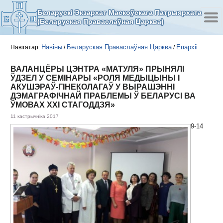
Беларускі Экзархат Маскоўскага Патрыярхата
(Беларуская Праваслаўная Царква)
Навіны
Беларуская Праваслаўная Царква
Епархіі
Навігатар:
/
/
ВАЛАНЦЁРЫ ЦЭНТРА «МАТУЛЯ» ПРЫНЯЛІ
ЎДЗЕЛ У СЕМІНАРЫ «РОЛЯ МЕДЫЦЫНЫ І
АКУШЭРАЎ-ГІНЕКОЛАГАЎ У ВЫРАШЭННІ
ДЭМАГРАФІЧНАЙ ПРАБЛЕМЫ Ў БЕЛАРУСІ ВА
ЎМОВАХ ХХІ СТАГОДДЗЯ»
11 кастрычніка 2017
9-14