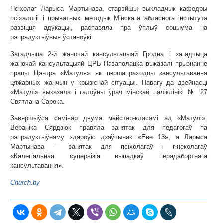
Псіхолаг Ларыса Мартынава, старэйшы выкладчык кафедры
псіхалогіі і прыватных методык Мінскага абласнога інстытута
развіцця адукацыі, распавяла пра ўплыў соцыума на
рэпрадуктыўныя ўстаноўкі.
Загадчыца 2-й жаночай кансультацыяй Гродна і загадчыца
жаночай кансультацыяй ЦРБ Наваполацка выказалі прызнанне
працы Цэнтра «Матуля» як першапраходцы кансультавання
цяжарных жанчын у крызіснай сітуацыі. Павагу да дзейнасці
«Матулі» выказала і галоўны ўрач мінскай паліклінікі № 27
Святлана Сарока.
Завяршыўся семінар двума майстар-класамі ад «Матулі».
Вераніка Сярдзюк правяла занятак для педагогаў па
рэпрадуктыўнаму здароўю дзяўчынак «Еве 13», а Ларыса
Мартынава — занятак для псіхолагаў і гінеколагаў
«Калегіяльная супервізія выпадкаў перадабортнага
кансультавання».
Church.by