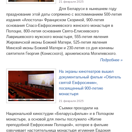
21 февраля 2025
Для Беларуси в нынешнем году
празднование этой даты сопряжено с воспоминанием 500-летия
издания «Апостола» Франциском Скориной, 900-летия
основания Спасо-Евфросиниевского женского монастыря в
Полоцке, 800-летия основания Свято-Елисеевского
Лавришевского мужского монастыря, 555-летия явления
Жировичской иконы Божией Матери, 525-летия явления
Минской иконы Божией Матери и 230-летия со дня кончины
святителя Георгия (Конисского), архиепископа Могилевского.
Подробнее »
На экраны кинотеатров вышел
документальный фильм «Обитель
святой Евфросинии»,
посвященный 900-летию
монастыря
21 февраля 2025
Съемки проходили на
Национальной киностудии «Беларусьфильм» и в Полоцком
монастыре, а основой для ленты послужило «Житие
преподобной Евфросинии Полоцкой», которое в фильме
озвучивает настоятельница монастыря игумения Евдокия