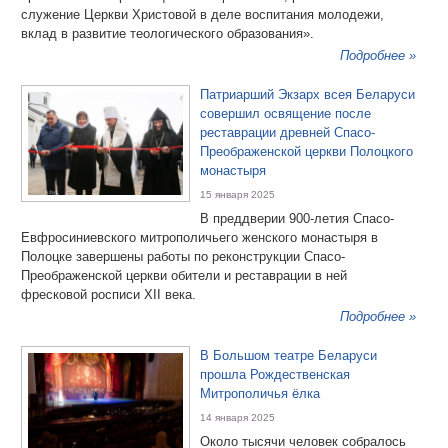
служение Церкви Христовой в деле воспитания молодежи,
вклад в развитие теологического образования».
Подробнее »
Патриарший Экзарх всея Беларуси
совершил освящение после
реставрации древней Спасо-
Преображенской церкви Полоцкого
монастыря
15 января 2025
В преддверии 900-летия Спасо-
Евфросиниевского митрополичьего женского монастыря в
Полоцке завершены работы по реконструкции Спасо-
Преображенской церкви обители и реставрации в ней
фресковой росписи XII века.
Подробнее »
В Большом театре Беларуси
прошла Рождественская
Митрополичья ёлка
14 января 2025
Около тысячи человек собралось