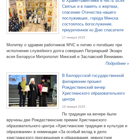
В Храме-памятнике в честь Всех
Святых и в память о жертвах,
спасению Отечества нашего
послуживших, города Минска
состоялось богослужение,
приуроченное ко Дню спасателя
17 января 2025
Молитву о здравии работников МЧС и литию о погибших при
исполнении служебного долга совершил Патриарший Экзарх
всея Беларуси Митрополит Минский и Заславский Вениамин.
Подробнее »
В Белорусской государственной
филармонии прошел
Рождественский вечер
Христианского образовательного
центра
16 января 2025
По традиции на вечере были
вручены две Рождественские премии Христианского
образовательного центра «Христианские традиции в культуре и
образовании» в номинации «За особый вклад в дело
христианского просвещения и образования, ревностное