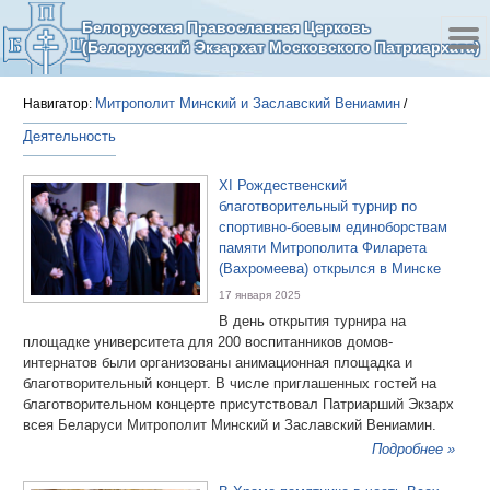
Белорусская Православная Церковь
(Белорусский Экзархат Московского Патриархата)
Митрополит Минский и Заславский Вениамин
Навигатор:
/
Деятельность
ХI Рождественский
благотворительный турнир по
спортивно-боевым единоборствам
памяти Митрополита Филарета
(Вахромеева) открылся в Минске
17 января 2025
В день открытия турнира на
площадке университета для 200 воспитанников домов-
интернатов были организованы анимационная площадка и
благотворительный концерт. В числе приглашенных гостей на
благотворительном концерте присутствовал Патриарший Экзарх
всея Беларуси Митрополит Минский и Заславский Вениамин.
Подробнее »