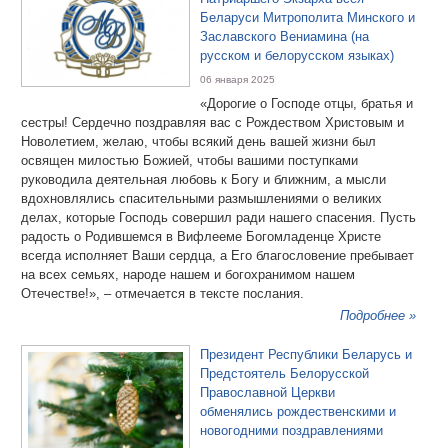
Беларуси Митрополита Минского и
Заславского Вениамина (на
русском и белорусском языках)
06 января 2025
«Дорогие о Господе отцы, братья и
сестры! Сердечно поздравляя вас с Рождеством Христовым и
Новолетием, желаю, чтобы всякий день вашей жизни был
освящен милостью Божией, чтобы вашими поступками
руководила деятельная любовь к Богу и ближним, а мысли
вдохновлялись спасительными размышлениями о великих
делах, которые Господь совершил ради нашего спасения. Пусть
радость о Родившемся в Вифлееме Богомладенце Христе
всегда исполняет Ваши сердца, а Его благословение пребывает
на всех семьях, народе нашем и богохранимом нашем
Отечестве!», – отмечается в тексте послания.
Подробнее »
Президент Республики Беларусь и
Предстоятель Белорусской
Православной Церкви
обменялись рождественскими и
новогодними поздравлениями