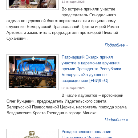
12 января 2025
Во встрече приняли участие
председатель Синодального
отдела по церковной благотворительности и социальному
служению Белорусской Православной Церкви иерей Роман
Артемов и заместитель председателя протоиерей Николай
Суханович.
Подробнее »
Патриарший Экзарх принял
участие в церемонии вручения
премии Президента Республики
Беларусь «За духовное
возрождение» [+ВИДЕО]
08 января 2025
В числе лауреатов – протоиерей
Олег Кунцевич, председатель Издательского совета
Белорусской Православной Церкви, настоятель прихода храма
Воздвижения Креста Господня в городе Минске.
Подробнее »
Рождественское послание
Патриаршего Экзарха всея