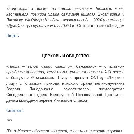
«Калi жыць з Богам, то страхi знiкаюць». Інтэрв’ю жонкі
настаяцеля прыхода храма свяцiцеля Мiкалая Цудатворца ў
Лагойску Уладзiмiра Шэйдака, жанчыны года—2024 у намiнацыi
«Духоўнасць i культура» Iнгі Шэйдак.
Статья в газете «Звязда»
Читать
ЦЕРКОВЬ И ОБЩЕСТВО
«Пасха – взлом самой смерти». Священник – о главном
празднике христиан, чему нужно учиться церкви в XXI веке и
о белорусской молодежи.
Выпуск проекта ONT.by «Лицом к
лицу» с клириком прихода минского храма великомученика
Георгия Победоносца, заместителем председателя
Синодального отдела Белорусской Православной Церкви по
делам молодежи иереем Михаилом Стрехой
Смотреть
***
Где в Минске обучают звонарей, и от чего зависит звучание
.