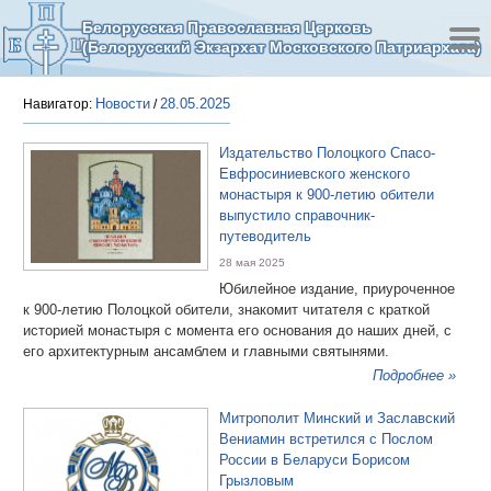
Белорусская Православная Церковь
(Белорусский Экзархат Московского Патриархата)
Новости
28.05.2025
Навигатор:
/
Издательство Полоцкого Спасо-
Евфросиниевского женского
монастыря к 900-летию обители
выпустило справочник-
путеводитель
28 мая 2025
Юбилейное издание, приуроченное
к 900-летию Полоцкой обители, знакомит читателя с краткой
историей монастыря с момента его основания до наших дней, с
его архитектурным ансамблем и главными святынями.
Подробнее »
Митрополит Минский и Заславский
Вениамин встретился с Послом
России в Беларуси Борисом
Грызловым