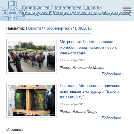
Белорусская Православная Церковь
(Белорусский Экзархат Московского Патриархата)
Новости
Фоторепортажи
1.09.2016
Навигатор:
/
/
Митрополит Павел совершил
молебен перед началом нового
учебного года
01 сентября 2016
Фото: Александр Мизей
Подробнее »
Пачалася Міжнародная навукова-
асветніцкая экспедыцыя “Дарога
да святыняў”
01 сентября 2016
Фота: Аксана Кнаус
Подробнее »
Страница: