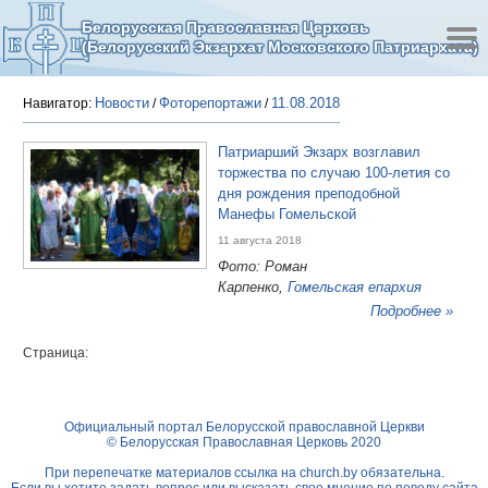
Белорусская Православная Церковь
(Белорусский Экзархат Московского Патриархата)
Новости
Фоторепортажи
11.08.2018
Навигатор:
/
/
Патриарший Экзарх возглавил
торжества по случаю 100-летия со
дня рождения преподобной
Манефы Гомельской
11 августа 2018
Фото: Роман
Карпенко,
Гомельская епархия
Подробнее »
Страница:
Официальный портал Белорусской православной Церкви
© Белорусская Православная Церковь 2020
При перепечатке материалов ссылка на
church.by
обязательна.