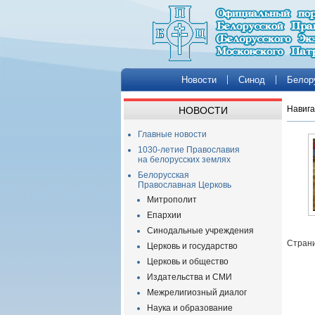
Новости
Синод
Белор
Навига
НОВОСТИ
Главные новости
1030-летие Православия
на белорусских землях
Белорусская
Православная Церковь
Митрополит
Епархии
Синодальные учреждения
Страни
Церковь и государство
Церковь и общество
Издательства и СМИ
Межрелигиозный диалог
Наука и образование