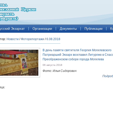
усский Экзархат
Организации
Документы
Публикации
К
тор:
Новости
/
Фоторепортажи
/
6.08.2018
В день памяти святителя Георгия Могилевского
Патриарший Экзарх возглавил Литургию в Спас
Преображенском соборе города Могилева
06 августа 2018
Фото: Илья Сидорович
Подроб
ца: