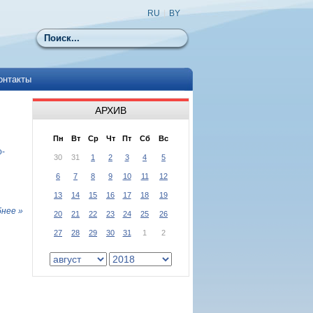
RU
|
BY
Поиск
онтакты
АРХИВ
Пн
Вт
Ср
Чт
Пт
Сб
Вс
о-
30
31
1
2
3
4
5
6
7
8
9
10
11
12
13
14
15
16
17
18
19
нее »
20
21
22
23
24
25
26
27
28
29
30
31
1
2