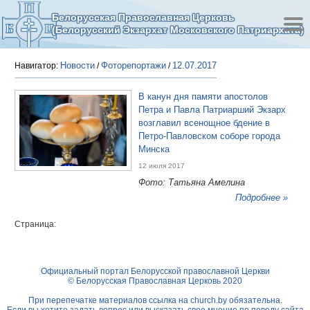
Белорусская Православная Церковь
(Белорусский Экзархат Московского Патриархата)
Новости
Фоторепортажи
12.07.2017
Навигатор:
/
/
В канун дня памяти апостолов
Петра и Павла Патриарший Экзарх
возглавил всенощное бдение в
Петро-Павловском соборе города
Минска
12 июля 2017
Фото: Татьяна Амелина
Подробнее »
Страница:
Официальный портал Белорусской православной Церкви
© Белорусская Православная Церковь 2020
При перепечатке материалов ссылка на
church.by
обязательна.