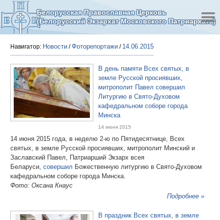
Белорусская Православная Церковь
(Белорусский Экзархат Московского Патриархата)
Новости
Фоторепортажи
14.06.2015
Навигатор:
/
/
В день памяти Всех святых, в
земле Русской просиявших,
митрополит Павел совершил
Литургию в Свято-Духовом
кафедральном соборе города
Минска
14 июня 2015
14 июня 2015 года, в неделю 2-ю по Пятидесятнице, Всех
святых, в земле Русской просиявших, митрополит Минский и
Заславский Павел, Патриарший Экзарх всея
Беларуси,
совершил
Божественную литургию в Свято-Духовом
кафедральном соборе города Минска.
Фото: Оксана Кнаус
Подробнее »
В праздник Всех святых, в земле