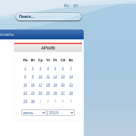
RU
|
BY
Поиск
онтакты
АРХИВ
Пн
Вт
Ср
Чт
Пт
Сб
Вс
1
2
3
4
5
6
7
8
9
10
11
12
13
14
15
16
17
18
19
20
21
22
23
24
25
26
27
28
29
30
1
2
3
4
5