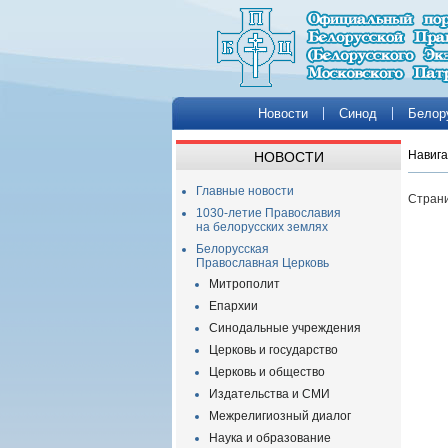
Новости
Синод
Белор
Навига
НОВОСТИ
Главные новости
Страни
1030-летие Православия
на белорусских землях
Белорусская
Православная Церковь
Митрополит
Епархии
Синодальные учреждения
Церковь и государство
Церковь и общество
Издательства и СМИ
Межрелигиозный диалог
Наука и образование