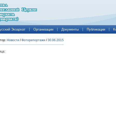
усский Экзархат
Организации
Документы
Публикации
К
тор:
Новости
/
Фоторепортажи
/
30.06.2015
ца: