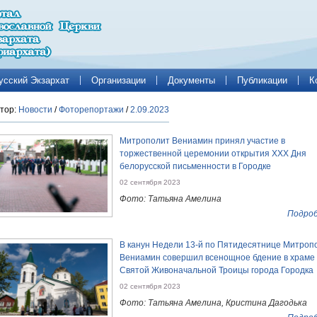
усский Экзархат
Организации
Документы
Публикации
К
тор:
Новости
/
Фоторепортажи
/
2.09.2023
Митрополит Вениамин принял участие в
торжественной церемонии открытия ХХХ Дня
белорусской письменности в Городке
02 сентября 2023
Фото: Татьяна Амелина
Подроб
В канун Недели 13-й по Пятидесятнице Митроп
Вениамин совершил всенощное бдение в храме
Святой Живоначальной Троицы города Городка
02 сентября 2023
Фото: Татьяна Амелина, Кристина Дагодька