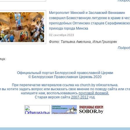
Подроб
Митрополит Минский и Заславский Вениамин
совершил Божественную литургию в храме в чес
преподобных Оптинских старцев Серафимовско
прихода города Минска
02 сентября 2023
Фото: Татьяна Амелина, Илья Григорян
Подроб
ца:
Официальный портал Белорусской православной Церкви
© Белорусская Православная Церковь 2020
При перепечатке материалов ссылка на
church.by
обязательна.
 вы хотите задать вопрос или высказать свое мнение по поводу сайта или ст
напишите нам, воспользовавшись
почтовой формой.
Старая версия сайта
2007-2012
год.