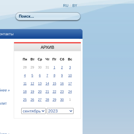
RU
|
BY
Поиск
онтакты
АРХИВ
Пн
Вт
Ср
Чт
Пт
Сб
Вс
28
29
30
31
1
2
3
4
5
6
7
8
9
10
11
12
13
14
15
16
17
нее »
18
19
20
21
22
23
24
25
26
27
28
29
30
1
олит