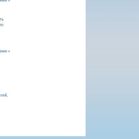
нее »
ть
го
нее »
атей,