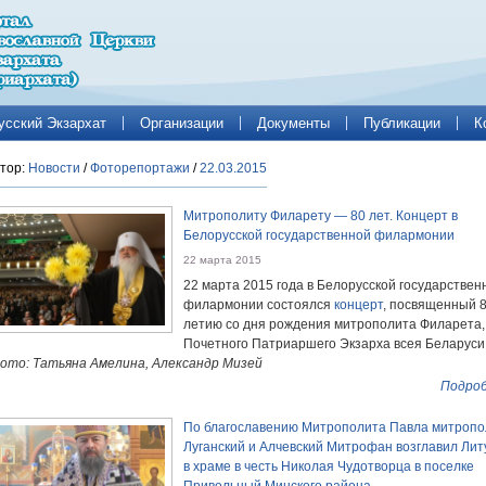
усский Экзархат
Организации
Документы
Публикации
К
тор:
Новости
/
Фоторепортажи
/
22.03.2015
Митрополиту Филарету — 80 лет. Концерт в
Белорусской государственной филармонии
22 марта 2015
22 марта 2015 года в Белорусской государствен
филармонии состоялся
концерт
, посвященный 8
летию со дня рождения митрополита Филарета,
Почетного Патриаршего Экзарха всея Беларуси
ото: Татьяна Амелина, Александр Мизей
Подроб
По благославению Митрополита Павла митропо
Луганский и Алчевский Митрофан возглавил Лит
в храме в честь Николая Чудотворца в поселке