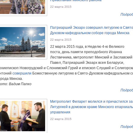
Привольный Минского района
22 марта 2015
Подроб
Патриарший Экзарх совершил литургию в Свято
Духовом кафедральном соборе города Минска
22 марта 2015
22 марта 2015 года, в Неделю 4-ю Великого
поста, день памяти преподобного Иоанна
Лествичника, митрополит Минский и Заславский
Павел, Патриарший Экзарх всея Беларуси,
рхиепископ Новогрудский и Слонимский Гурий и епископ Слуцкий и Солигорск
нтоний
совершили
Божественную литургию в Свято-Духовом кафедральном с
орода Минска.
ото: Вадим Папко
Подроб
Митрополит Филарет молился и причастился за
Литургией в домовом храме Минского епархиаль
управления
22 марта 2015
Подроб