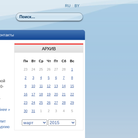
RU
|
BY
Поиск
онтакты
АРХИВ
Пн
Вт
Ср
Чт
Пт
Сб
Вс
23
24
25
26
27
28
1
2
3
4
5
6
7
8
ной
9
10
11
12
13
14
15
0-
16
17
18
19
20
21
22
.
23
24
25
26
27
28
29
нее »
30
31
1
2
3
4
5
лит
ургию