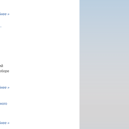
нее »
-
ий
оборе
нее »
ного
нее »