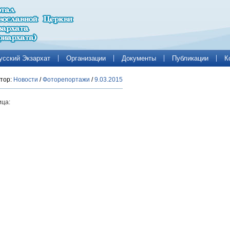
усский Экзархат
Организации
Документы
Публикации
К
тор:
Новости
/
Фоторепортажи
/
9.03.2015
ца: