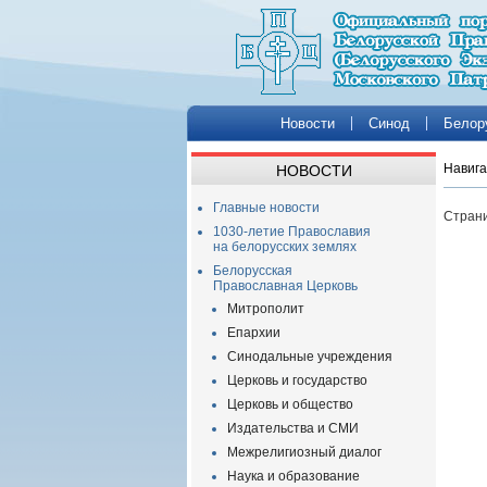
Новости
Синод
Белор
Навига
НОВОСТИ
Главные новости
Страни
1030-летие Православия
на белорусских землях
Белорусская
Православная Церковь
Митрополит
Епархии
Синодальные учреждения
Церковь и государство
Церковь и общество
Издательства и СМИ
Межрелигиозный диалог
Наука и образование