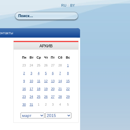
RU
|
BY
Поиск
онтакты
АРХИВ
Пн
Вт
Ср
Чт
Пт
Сб
Вс
23
24
25
26
27
28
1
2
3
4
5
6
7
8
9
10
11
12
13
14
15
16
17
18
19
20
21
22
23
24
25
26
27
28
29
30
31
1
2
3
4
5