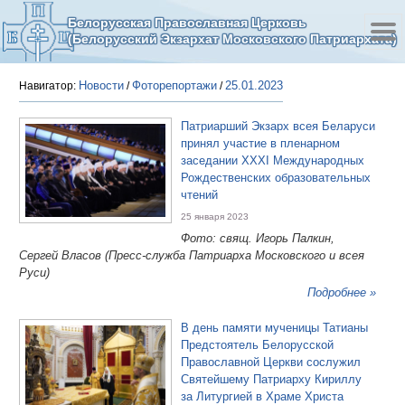
Белорусская Православная Церковь
(Белорусский Экзархат Московского Патриархата)
Новости
Фоторепортажи
25.01.2023
Навигатор:
/
/
Патриарший Экзарх всея Беларуси
принял участие в пленарном
заседании XXXI Международных
Рождественских образовательных
чтений
25 января 2023
Фото: свящ. Игорь Палкин,
Сергей Власов
(Пресс-служба Патриарха Московского и всея
Руси)
Подробнее »
В день памяти мученицы Татианы
Предстоятель Белорусской
Православной Церкви сослужил
Святейшему Патриарху Кириллу
за Литургией в Храме Христа