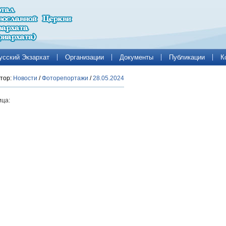
усский Экзархат
Организации
Документы
Публикации
К
тор:
Новости
/
Фоторепортажи
/
28.05.2024
ца: