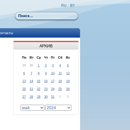
RU
|
BY
Поиск
онтакты
АРХИВ
Пн
Вт
Ср
Чт
Пт
Сб
Вс
29
30
1
2
3
4
5
6
7
8
9
10
11
12
13
14
15
16
17
18
19
20
21
22
23
24
25
26
27
28
29
30
31
1
2