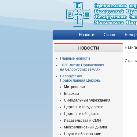
Новости
Синод
Белор
Навига
НОВОСТИ
Главные новости
Страни
1030-летие Православия
на белорусских землях
Белорусская
Православная Церковь
Митрополит
Епархии
Синодальные учреждения
Церковь и государство
Церковь и общество
Издательства и СМИ
Межрелигиозный диалог
Наука и образование