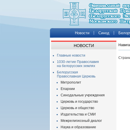
Новости
Синод
Белор
Навига
НОВОСТИ
Главные новости
Страни
1030-летие Православия
на белорусских землях
Белорусская
Православная Церковь
Митрополит
Епархии
Синодальные учреждения
Церковь и государство
Церковь и общество
Издательства и СМИ
Межрелигиозный диалог
Наука и образование