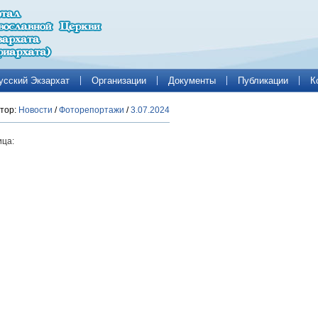
усский Экзархат
Организации
Документы
Публикации
К
тор:
Новости
/
Фоторепортажи
/
3.07.2024
ца: