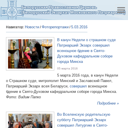
Белорусская Православная Церковь
(Белорусский Экзархат Московского Патриархата)
Новости
Фоторепортажи
5.03.2016
Навигатор:
/
/
В канун Недели о страшном суде
Патриарший Экзарх совершил
всенощное бдение в Свято-
Духовом кафедральном соборе
города Минска
05 марта 2016
5 марта 2016 года, в канун Недели
о Страшном суде, митрополит Минский и Заславский Павел,
Патриарший Экзарх всея Беларуси,
совершил
всенощное
бдение в Свято-Духовом кафедральном соборе города Минска.
Фото: Вадим Папко
Подробнее »
Во Вселенскую родительскую
субботу Патриарший Экзарх
совершил Литургию в Свято-