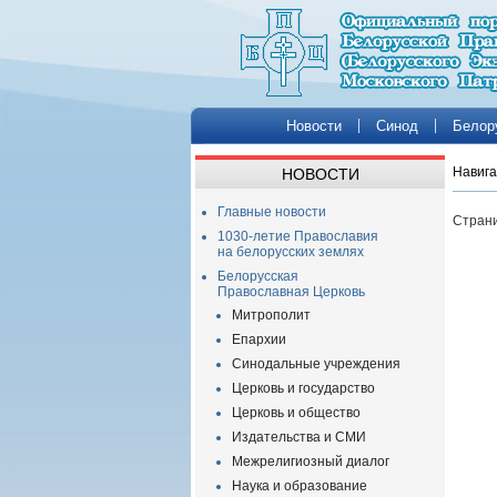
Новости
Синод
Белор
Навига
НОВОСТИ
Главные новости
Страни
1030-летие Православия
на белорусских землях
Белорусская
Православная Церковь
Митрополит
Епархии
Синодальные учреждения
Церковь и государство
Церковь и общество
Издательства и СМИ
Межрелигиозный диалог
Наука и образование