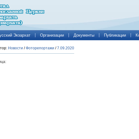
усский Экзархат
Организации
Документы
Публикации
К
тор:
Новости
/
Фоторепортажи
/
7.09.2020
ца: