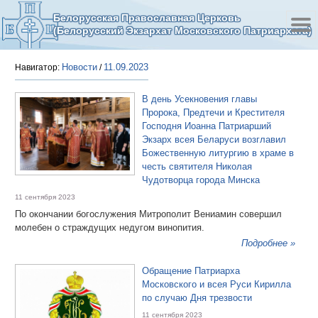
Белорусская Православная Церковь
(Белорусский Экзархат Московского Патриархата)
Новости
11.09.2023
Навигатор:
/
В день Усекновения главы
Пророка, Предтечи и Крестителя
Господня Иоанна Патриарший
Экзарх всея Беларуси возглавил
Божественную литургию в храме в
честь святителя Николая
Чудотворца города Минска
11 сентября 2023
По окончании богослужения Митрополит Вениамин совершил
молебен о страждущих недугом винопития.
Подробнее »
Обращение Патриарха
Московского и всея Руси Кирилла
по случаю Дня трезвости
11 сентября 2023