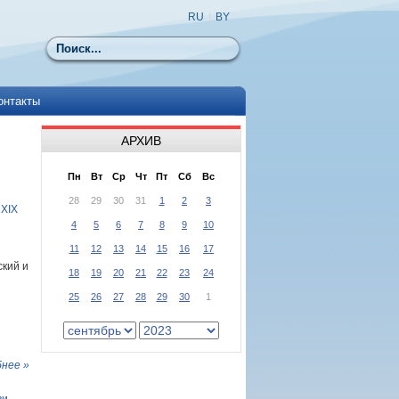
RU
|
BY
Поиск
онтакты
АРХИВ
Пн
Вт
Ср
Чт
Пт
Сб
Вс
28
29
30
31
1
2
3
 XIX
4
5
6
7
8
9
10
11
12
13
14
15
16
17
кий и
18
19
20
21
22
23
24
25
26
27
28
29
30
1
нее »