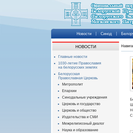
Новости
Синод
Белор
Навига
НОВОСТИ
Главные новости
1030-летие Православия
на белорусских землях
Белорусская
Православная Церковь
Митрополит
Епархии
Синодальные учреждения
Б
Церковь и государство
Ш
Н
Церковь и общество
С
Издательства и СМИ
Межрелигиозный диалог
Наука и образование