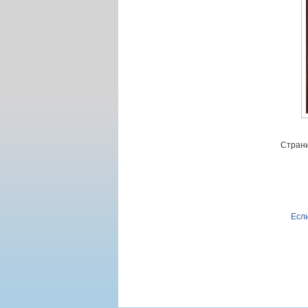
Страни
Если