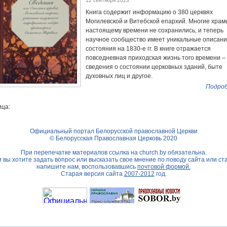
12 сентября 2023
Книга содержит информацию о 380 церквях
Могилевской и Витебской епархий. Многие храм
настоящему времени не сохранились, и теперь
научное сообщество имеет уникальные описани
состояния на 1830-е гг. В книге отражается
повседневная приходская жизнь того времени –
сведения о состоянии церковных зданий, быте
духовных лиц и другое.
Подроб
ца:
Официальный портал Белорусской православной Церкви
© Белорусская Православная Церковь 2020
При перепечатке материалов ссылка на
church.by
обязательна.
 вы хотите задать вопрос или высказать свое мнение по поводу сайта или ст
напишите нам, воспользовавшись
почтовой формой.
Старая версия сайта
2007-2012
год.