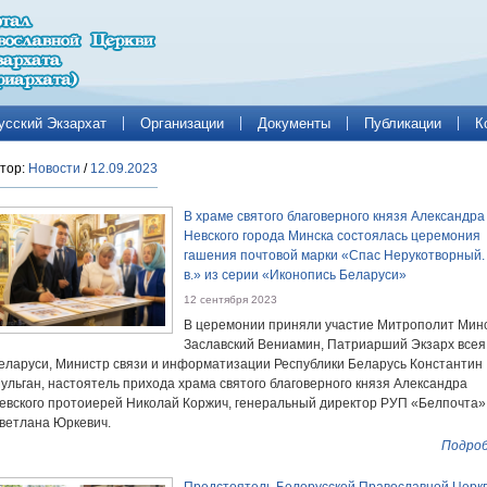
усский Экзархат
Организации
Документы
Публикации
К
тор:
Новости
/
12.09.2023
В храме святого благоверного князя Александра
Невского города Минска состоялась церемония
гашения почтовой марки «Спас Нерукотворный.
в.» из серии «Иконопись Беларуси»
12 сентября 2023
В церемонии приняли участие Митрополит Минс
Заславский Вениамин, Патриарший Экзарх всея
еларуси, Министр связи и информатизации Республики Беларусь Константин
ульган, настоятель прихода храма святого благоверного князя Александра
евского протоиерей Николай Коржич, генеральный директор РУП «Белпочта»
ветлана Юркевич.
Подроб