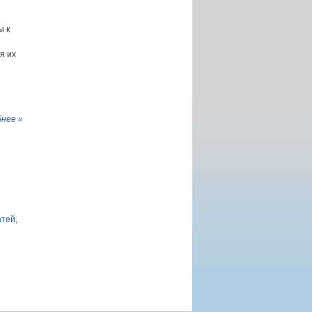
ы к
я их
нее »
атей,