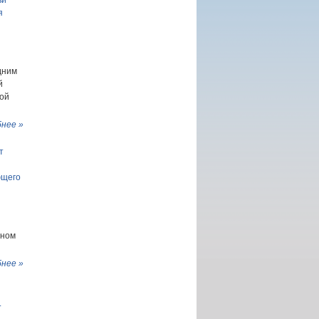
ви
я
дним
й
вой
нее »
т
ющего
нном
нее »
.