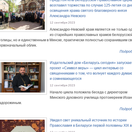
Предстоятель Белорусской Православной Церк
возглавил торжества по случаю 125-летия со дн
освящения храма святого благоверного князя
Александра Невского
12 сентября 2023
Александро-Невский храм является не только о
из старейших православных храмов белорусско
толицы, но и единственным в Минске, практически полностью сохранившим с
ервоначальный облик.
Подроб
Издательский дом «Беларусь сегодня» запускае
проект «Символ веры» — цикл интервью со
священниками о том, что волнует каждого дума
и сомневающегося
12 сентября 2023
Начало цикла положила беседа с директором
Минского духовного училища протоиереем Иоа
адорожиным.
Подроб
Увидел свет уникальный источник по истории
Православия в Беларуси первой половины XIX в