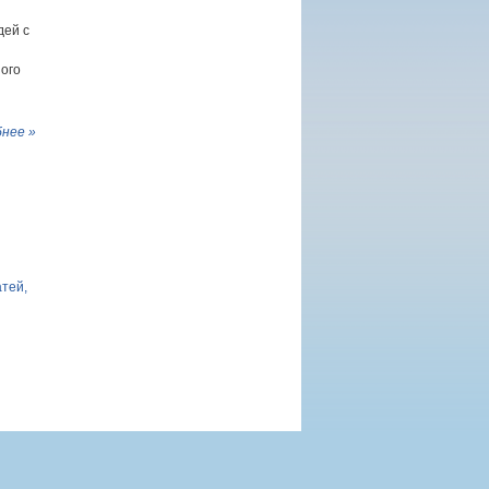
дей с
ого
нее »
атей,