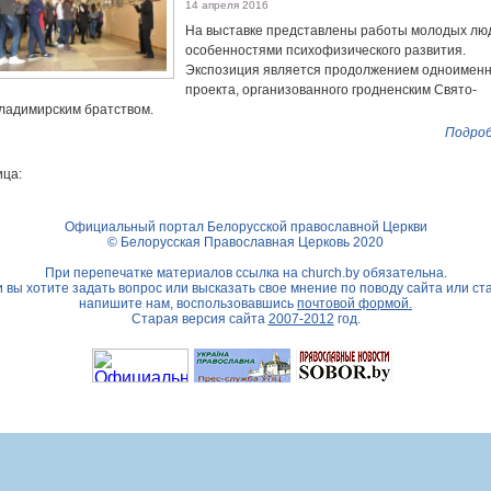
14 апреля 2016
На выставке представлены работы молодых лю
особенностями психофизического развития.
Экспозиция является продолжением одноименн
проекта, организованного гродненским Свято-
ладимирским братством.
Подроб
ца:
Официальный портал Белорусской православной Церкви
© Белорусская Православная Церковь 2020
При перепечатке материалов ссылка на
church.by
обязательна.
 вы хотите задать вопрос или высказать свое мнение по поводу сайта или ст
напишите нам, воспользовавшись
почтовой формой.
Старая версия сайта
2007-2012
год.