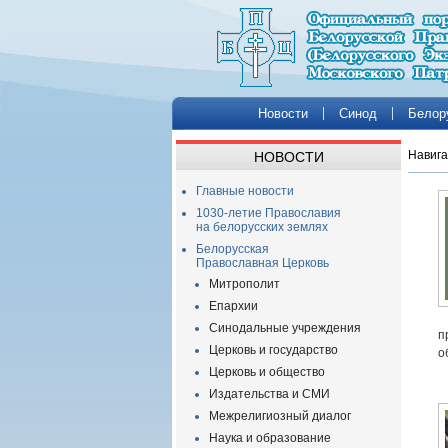
Новости
Синод
Белор
Навига
НОВОСТИ
Главные новости
1030-летие Православия
на белорусских землях
Белорусская
Православная Церковь
Митрополит
Епархии
Синодальные учреждения
п
Церковь и государство
о
Церковь и общество
Издательства и СМИ
Межрелигиозный диалог
Наука и образование