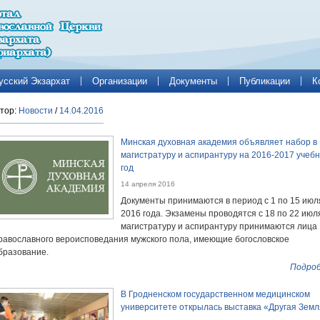
усский Экзархат
Организации
Документы
Публикации
К
тор:
Новости
/
14.04.2016
Минская духовная академия объявляет набор в
магистратуру и аспирантуру на 2016-2017 учеб
год
14 апреля 2016
Документы принимаются в период с 1 по 15 июл
2016 года. Экзамены проводятся с 18 по 22 июля
магистратуру и аспирантуру принимаются лица
равославного вероисповедания мужского пола, имеющие богословское
бразование.
Подроб
В Гродненском государственном медицинском
университете открылась выставка «Другая Зем