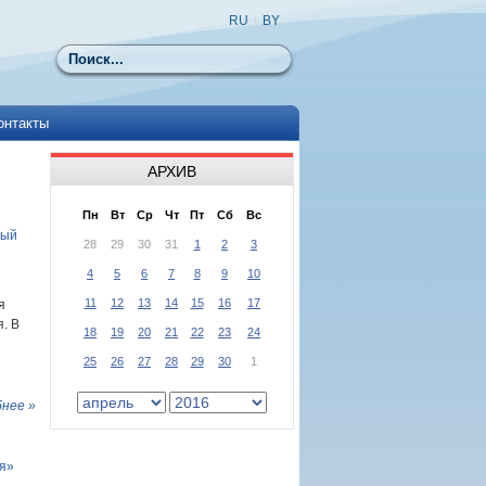
RU
|
BY
Поиск
онтакты
АРХИВ
Пн
Вт
Ср
Чт
Пт
Сб
Вс
ный
28
29
30
31
1
2
3
4
5
6
7
8
9
10
11
12
13
14
15
16
17
я
. В
18
19
20
21
22
23
24
25
26
27
28
29
30
1
нее »
ля»