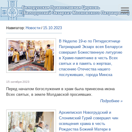
Белорусская Православная Церковь
(Белорусский Экзархат Московского Патриархата)
Новости
15.10.2023
Навигатор:
/
В Неделю 19-ю по Пятидесятнице
Патриарший Экзарх всея Беларуси
совершил Божественную литургию
в Храме‐памятнике в честь Всех
святых и в память о жертвах,
спасению Отечества нашего
послуживших, города Минска
15 октября 2023
Перед началом богослужения в храм была принесена икона
Всех святых, в земле Молдавской просиявших.
Подробнее »
Архиепископ Новогрудский и
Слонимский Гурий совершил чин
освящения храма в честь
Рождества Божией Матери в