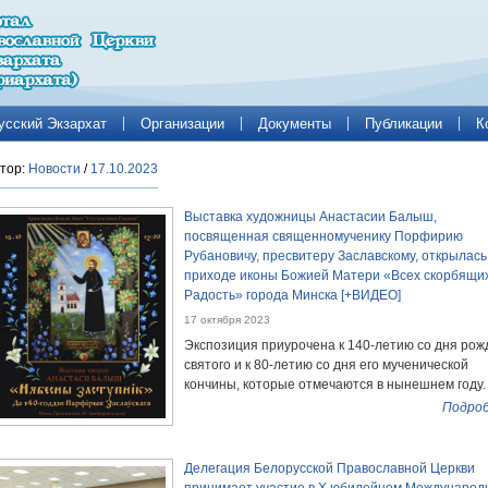
усский Экзархат
Организации
Документы
Публикации
К
тор:
Новости
/
17.10.2023
Выставка художницы Анастасии Балыш,
посвященная священномученику Порфирию
Рубановичу, пресвитеру Заславскому, открылась
приходе иконы Божией Матери «Всех скорбящи
Радость» города Минска [+ВИДЕО]
17 октября 2023
Экспозиция приурочена к 140-летию со дня ро
святого и к 80-летию со дня его мученической
кончины, которые отмечаются в нынешнем году.
Подроб
Делегация Белорусской Православной Церкви