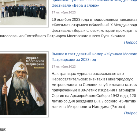
принимает участие в X юбилейном Международ
фестивале «Вера и слово»
17 октября 2023
16 октября 2023 года в подмосковном пансиона
«Клязьма» открылся юбилейный X Международ
фестиваль «Вера и слово», который проходит п
лагословению Святейшего Патриарха Московского и всея Руси Кирилла.
Подроб
Вышел в свет девятый номер «Журнала Москов
Патриархии» за 2023 год
17 октября 2023
На страницах журнала рассказывается о
Первосвятительских визитах в Нижегородскую
митрополию и на Соловки, опубликованы матер
приуроченные к 80-летию избрания Патриарха
Сергия на Архиерейском Соборе 1943 года, 120
летию со дня рождения В.Н. Лосского, 45-летию
кончины Митрополита Никодима (Ротова).
Подроб
ца: