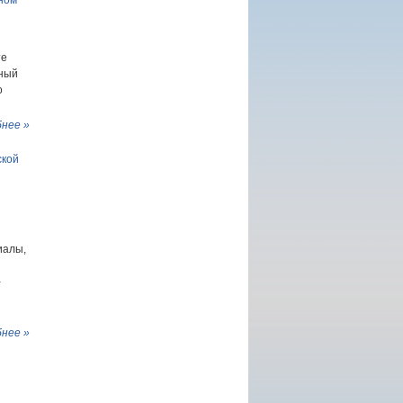
ном
те
ный
о
нее »
ской
иалы,
-
нее »