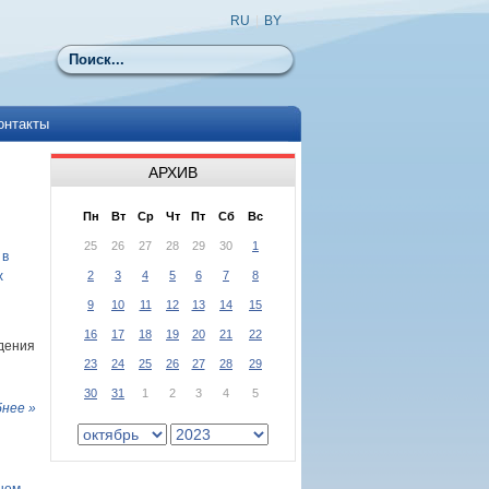
RU
|
BY
Поиск
онтакты
АРХИВ
Пн
Вт
Ср
Чт
Пт
Сб
Вс
25
26
27
28
29
30
1
 в
х
2
3
4
5
6
7
8
9
10
11
12
13
14
15
16
17
18
19
20
21
22
ждения
23
24
25
26
27
28
29
30
31
1
2
3
4
5
нее »