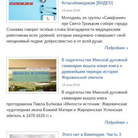
#спасибомедикам [ВИДЕО]
19 мая 2020
Молодежь из группы «Симфония»
при Свято-Троицком соборе города
Слонима говорит особые слова благодарности медицинским
работникам всех уровней, которые ежедневно совершают свой
неоценимый подвиг добросовестно и от всей души.
Подробнее »
В издательстве Минской духовной
семинарии вышла новая книга о
древнейшем периоде истории
Жировичской обители
19 мая 2020
В издательстве Минской духовной
семинарии вышла книга
протодиакона Павла Бубнова «Милости источник: Жировичская
чудотворная икона Божией Матери и Жировичская Успенская
обитель в 1470-1618 гг.».
Подробнее »
Этого нет в Википедии. Часть 3