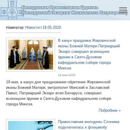
Белорусская Православная Церковь
(Белорусский Экзархат Московского Патриархата)
Новости
19.05.2020
Навигатор:
/
В канун праздника Жировичской
иконы Божией Матери Патриарший
Экзарх совершил всенощное
бдение в Свято-Духовом
кафедральном соборе города
Минска
19 мая 2020
19 мая, в канун дня празднования обретения Жировичской
иконы Божией Матери, митрополит Минский и Заславский
Павел, Патриарший Экзарх всея Беларуси, совершил
всенощное бдение в Свято-Духовом кафедральном соборе
города Минска.
Подробнее »
Православная молодежь Слонима
подключилась к флешмобу