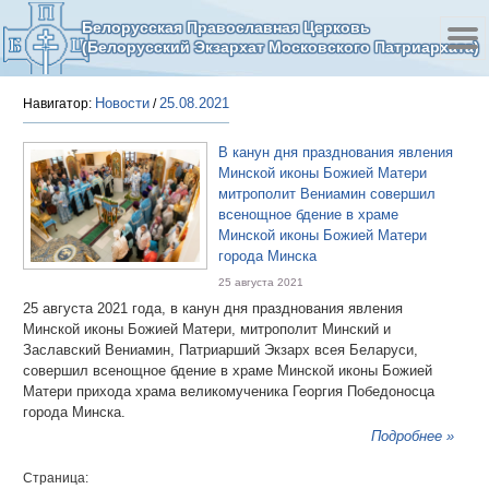
Белорусская Православная Церковь
(Белорусский Экзархат Московского Патриархата)
Новости
25.08.2021
Навигатор:
/
В канун дня празднования явления
Минской иконы Божией Матери
митрополит Вениамин совершил
всенощное бдение в храме
Минской иконы Божией Матери
города Минска
25 августа 2021
25 августа 2021 года, в канун дня празднования явления
Минской иконы Божией Матери, митрополит Минский и
Заславский Вениамин, Патриарший Экзарх всея Беларуси,
совершил всенощное бдение в храме Минской иконы Божией
Матери прихода храма великомученика Георгия Победоносца
города Минска.
Подробнее »
Страница: