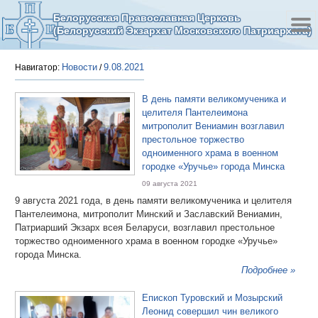
Белорусская Православная Церковь
(Белорусский Экзархат Московского Патриархата)
Новости
9.08.2021
Навигатор:
/
В день памяти великомученика и
целителя Пантелеимона
митрополит Вениамин возглавил
престольное торжество
одноименного храма в военном
городке «Уручье» города Минска
09 августа 2021
9 августа 2021 года, в день памяти великомученика и целителя
Пантелеимона, митрополит Минский и Заславский Вениамин,
Патриарший Экзарх всея Беларуси, возглавил престольное
торжество одноименного храма в военном городке «Уручье»
города Минска.
Подробнее »
Епископ Туровский и Мозырский
Леонид совершил чин великого