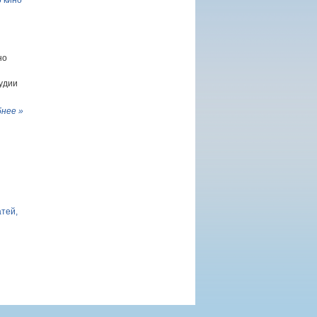
 кино
но
удии
нее »
атей,