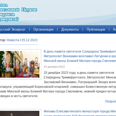
усский Экзархат
Организации
Документы
Публикации
К
тор:
Новости
/
25.12.2023
В день памяти святителя Спиридона Тримифунт
Митрополит Вениамин возглавил Литургию в хр
Минской иконы Божией Матери города Смолеви
25 декабря 2023
25 декабря 2023 года, в день памяти святителя
Спиридона Тримифунтского, Митрополит Минск
Заславский Вениамин, Патриарший Экзарх всея
еларуси, управляющий Борисовской епархией, совершил Божественную литур
раме Минской иконы Божией Матери города Смолевичи, нижний придел котор
священ в честь святителя.
Подроб
Фильмы Елисаветинского монастыря города Ми