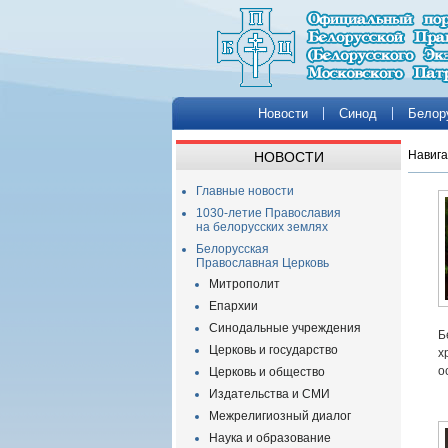
Новости
Синод
Белор
Навига
НОВОСТИ
Главные новости
1030-летие Православия
на белорусских землях
Белорусская
Православная Церковь
Митрополит
Епархии
Синодальные учреждения
Б
Церковь и государство
х
о
Церковь и общество
Издательства и СМИ
Межрелигиозный диалог
Наука и образование