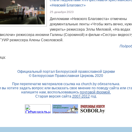
стали лауреатами XVII фестиваля христианского
«Невский Благовест»
25 декабря 2023
Дипломами «Невского Благовеста» отмечены
документальные ленты «Чтобы жить вечно, нуж
умереть» режиссера Эллы Миловой, «На водах
вислочи» режиссера инокини Галины (Сорокиной) и фильм «Сестра» видеост
ГУИР режиссера Алены Соколовской.
Подроб
ца:
Официальный портал Белорусской православной Церкви
© Белорусская Православная Церковь 2020
При перепечатке материалов ссылка на
church.by
обязательна.
 вы хотите задать вопрос или высказать свое мнение по поводу сайта или ст
напишите нам, воспользовавшись
почтовой формой.
Старая версия сайта
2007-2012
год.