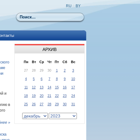
RU
|
BY
Поиск
онтакты
АРХИВ
ского
Пн
Вт
Ср
Чт
Пт
Сб
Вс
аме
27
28
29
30
1
2
3
чи
4
5
6
7
8
9
10
11
12
13
14
15
16
17
ий и
18
19
20
21
22
23
24
25
26
27
28
29
30
31
гию в
ого
нее »
нска