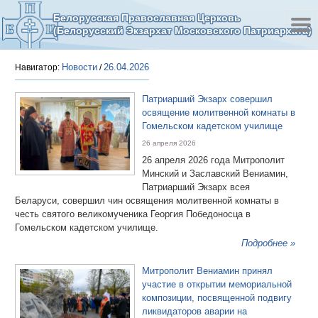
Белорусская Православная Церковь
(Белорусский Экзархат Московского Патриархата)
Новости
26.04.2026
Навигатор:
/
Патриарший Экзарх совершил
освящение молитвенной комнаты в
Гомельском кадетском училище
26 апреля 2026
26 апреля 2026 года Митрополит
Минский и Заславский Вениамин,
Патриарший Экзарх всея
Беларуси, совершил чин освящения молитвенной комнаты в
честь святого великомученика Георгия Победоносца в
Гомельском кадетском училище.
Подробнее »
Митрополит Вениамин принял
участие в открытии мемориальной
композиции, посвященной подвигу
ликвидаторов аварии на