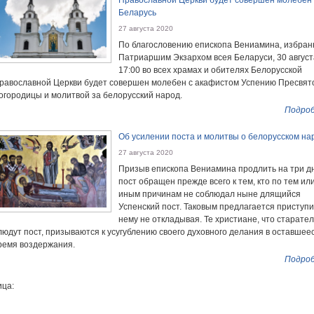
Православной Церкви будет совершен молебен
Беларусь
27 августа 2020
По благословению епископа Вениамина, избран
Патриаршим Экзархом всея Беларуси, 30 август
17:00 во всех храмах и обителях Белорусской
равославной Церкви будет совершен молебен с акафистом Успению Пресвят
огородицы и молитвой за белорусский народ.
Подроб
Об усилении поста и молитвы о белорусском на
27 августа 2020
Призыв епископа Вениамина продлить на три д
пост обращен прежде всего к тем, кто по тем ил
иным причинам не соблюдал ныне длящийся
Успенский пост. Таковым предлагается приступи
нему не откладывая. Те христиане, что старате
людут пост, призываются к усугублению своего духовного делания в оставшее
ремя воздержания.
Подроб
ца: