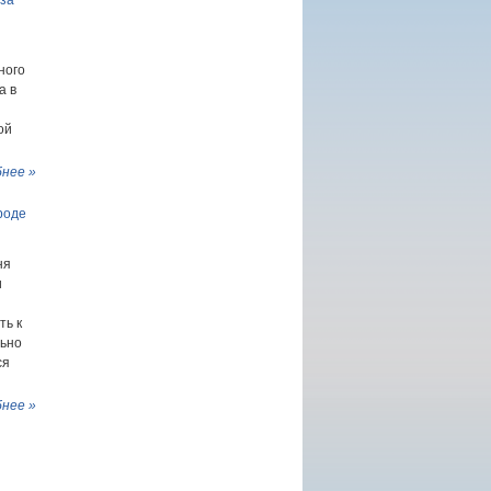
 за
ного
а в
ой
нее »
роде
ня
и
ть к
льно
ся
нее »