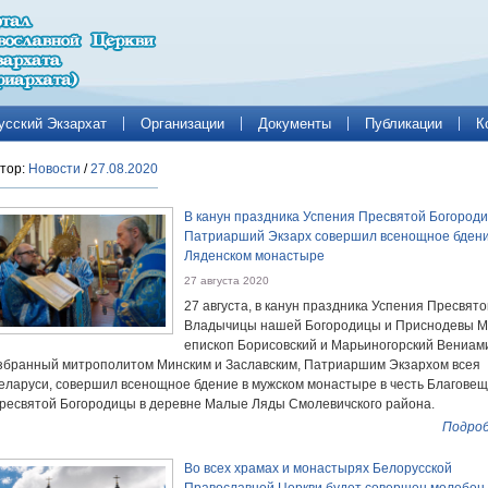
усский Экзархат
Организации
Документы
Публикации
К
тор:
Новости
/
27.08.2020
В канун праздника Успения Пресвятой Богород
Патриарший Экзарх совершил всенощное бдени
Ляденском монастыре
27 августа 2020
27 августа, в канун праздника Успения Пресвято
Владычицы нашей Богородицы и Приснодевы М
епископ Борисовский и Марьиногорский Вениам
збранный митрополитом Минским и Заславским, Патриаршим Экзархом всея
еларуси, совершил всенощное бдение в мужском монастыре в честь Благове
ресвятой Богородицы в деревне Малые Ляды Смолевичского района.
Подроб
Во всех храмах и монастырях Белорусской