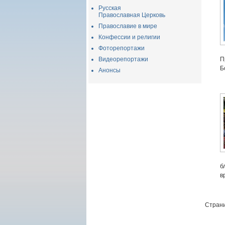
Русская
Православная Церковь
Православие в мире
Конфессии и религии
Фоторепортажи
Видеорепортажи
П
Б
Анонсы
б
в
Страни