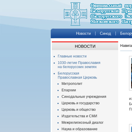
Новости
Синод
Белор
Навига
НОВОСТИ
Главные новости
1030-летие Православия
на белорусских землях
Белорусская
Православная Церковь
Митрополит
Епархии
Синодальные учреждения
и
Церковь и государство
Б
П
Церковь и общество
Издательства и СМИ
Межрелигиозный диалог
Наука и образование