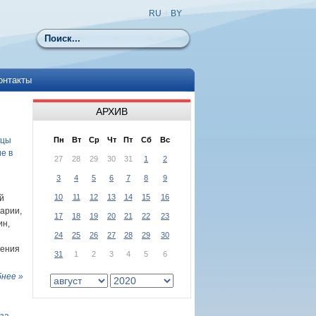
RU
|
BY
Поиск
онтакты
АРХИВ
ицы
Пн
Вт
Ср
Чт
Пт
Сб
Вс
е в
27
28
29
30
31
1
2
3
4
5
6
7
8
9
10
11
12
13
14
15
16
й
арии,
17
18
19
20
21
22
23
ин,
24
25
26
27
28
29
30
щения
31
1
2
3
4
5
6
нее »