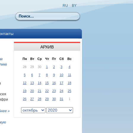
RU
|
BY
Поиск
онтакты
АРХИВ
ви
Пн
Вт
Ср
Чт
Пт
Сб
Вс
лике
28
29
30
1
2
3
4
5
6
7
8
9
10
11
12
13
14
15
16
17
18
и
19
20
21
22
23
24
25
всея
26
27
28
29
30
31
1
еффри
нее »
скую