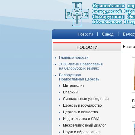
Новости
Синод
Белор
Навига
НОВОСТИ
Главные новости
1030-летие Православия
на белорусских землях
Белорусская
Православная Церковь
Митрополит
Епархии
Синодальные учреждения
Б
Церковь и государство
Д
Церковь и общество
Издательства и СМИ
Межрелигиозный диалог
Наука и образование