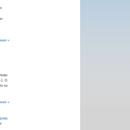
л
ны
нее »
Слово
1. О
их за
нее »
ргию
я