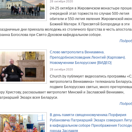
28 октября 2020
24-25 октября в Жировичском монастыре проше
очередной этап торжеств по случаю 500-летия
обители и 550-летия явления Жировичской ико
Божией Матери. К Пресвятой Богородице в эти
раздничные дни приехала молодежь из столичного братства в честь апостола
оанна Богослова при Свято-Духовом кафедральном соборе.
Подроб
Слово митрополита Вениамина.
Преподобноисповедник Леонтий (Карпович).
Новомученики Белорусские [ВИДЕО]
28 октября 2020
Church.by публикует видеозапись программы «
митрополита Вениамина» телеканала Беларусь-
подвиге Белорусских святых, много претерпевш
еру Христову, рассказывает митрополит Минский и Заславский Вениамин,
атриарший Экзарх всея Беларуси.
Подроб
В день памяти священномученика Порфирия
Рубановича Патриарший Экзарх совершил Литу
в кафедральном соборе Преображения Господн
города Заславля