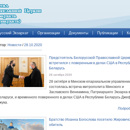
усский Экзархат
Организации
Документы
Публикации
К
тор:
Новости
/
28.10.2020
Предстоятель Белорусской Православной Церк
встретился с поверенным в делах США в Респуб
Беларусь
28 октября 2020
28 октября в Минском епархиальном управлени
состоялась встреча митрополита Минского и
Заславского Вениамина, Патриаршего Экзарха 
еларуси, и временного поверенного в делах США в Республике Беларусь Дж
жука.
Подроб
Братство Иоанна Богослова посетило Жирович
обитель