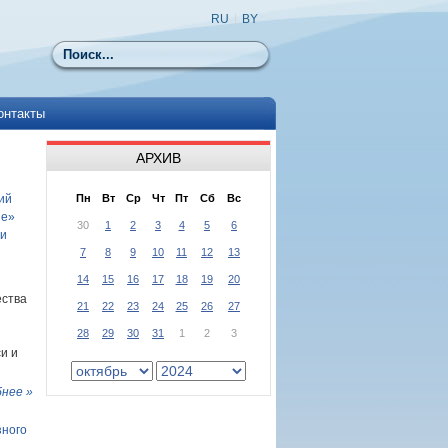
RU
|
BY
Поиск
онтакты
АРХИВ
ий
Пн
Вт
Ср
Чт
Пт
Сб
Вс
не»
30
1
2
3
4
5
6
ии
7
8
9
10
11
12
13
14
15
16
17
18
19
20
ества
21
22
23
24
25
26
27
28
29
30
31
1
2
3
и и
нее »
зного