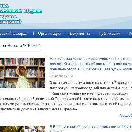
усский Экзархат
Организации
Документы
Публикации
К
тор:
Новости
/
3.10.2024
На открытый конкурс литературных произведен
для детей и юношества «Книга мне – книга во м
прислано около 1500 работ из Беларуси и Росс
03 октября 2024
Завершился прием заявок на открытый конкурс
литературных произведений для детей и юнош
«Книга мне – книга во мне», который проводят
инодальный отдел Белорусской Православной Церкви по сотрудничеству со
ветскими учреждениями образования совместно с Союзом писателей Беларус
здательским домом «Педагогическая Пресса».
Подроб
В Беларуси октябрь объявлен месяцем религио