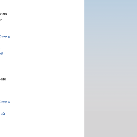
вало
и,
нее »
о
ой
ение
нее »
ний