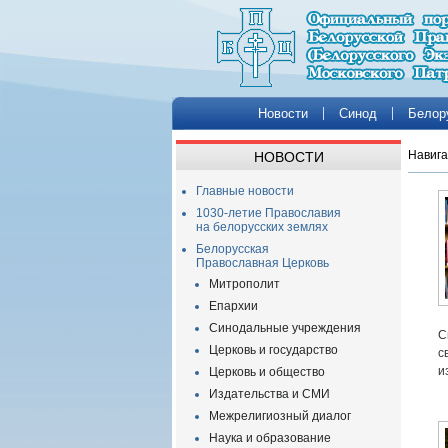
Новости
Синод
Белор
Навига
НОВОСТИ
Главные новости
1030-летие Православия
на белорусских землях
Белорусская
Православная Церковь
Митрополит
Епархии
Синодальные учреждения
С
Церковь и государство
с
и
Церковь и общество
Издательства и СМИ
Межрелигиозный диалог
Наука и образование