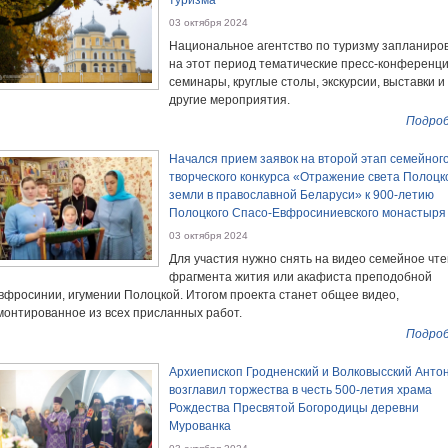
туризма
03 октября 2024
Национальное агентство по туризму запланиро
на этот период тематические пресс-конференци
семинары, круглые столы, экскурсии, выставки и
другие мероприятия.
Подроб
Начался прием заявок на второй этап семейног
творческого конкурса «Отражение света Полоцк
земли в православной Беларуси» к 900-летию
Полоцкого Спасо-Евфросиниевского монастыря
03 октября 2024
Для участия нужно снять на видео семейное чт
фрагмента жития или акафиста преподобной
вфросинии, игумении Полоцкой. Итогом проекта станет общее видео,
монтированное из всех присланных работ.
Подроб
Архиепископ Гродненский и Волковысский Анто
возглавил торжества в честь 500-летия храма
Рождества Пресвятой Богородицы деревни
Мурованка