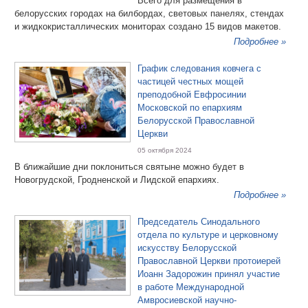
Всего для размещения в
белорусских городах на билбордах, световых панелях, стендах
и жидкокристаллических мониторах создано 15 видов макетов.
Подробнее »
График следования ковчега с
частицей честных мощей
преподобной Евфросинии
Московской по епархиям
Белорусской Православной
Церкви
05 октября 2024
В ближайшие дни поклониться святыне можно будет в
Новогрудской, Гродненской и Лидской епархиях.
Подробнее »
Председатель Синодального
отдела по культуре и церковному
искусству Белорусской
Православной Церкви протоиерей
Иоанн Задорожин принял участие
в работе Международной
Амвросиевской научно-