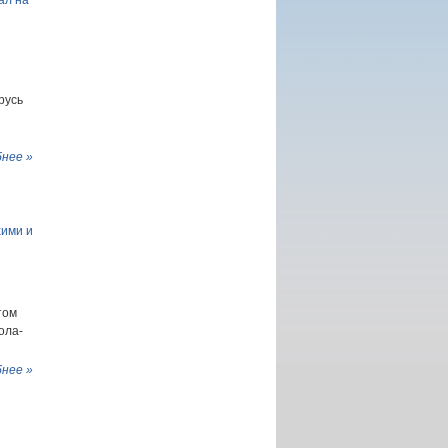
ал на
русь
нее »
хими и
том
ола-
нее »