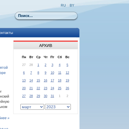
RU
|
BY
Поиск
онтакты
АРХИВ
Пн
Вт
Ср
Чт
Пт
Сб
Вс
27
28
1
2
3
4
5
вятой
боре
6
7
8
9
10
11
12
13
14
15
16
17
18
19
20
21
22
23
24
25
26
ы
27
28
29
30
31
1
2
инский
ейную
ьном
нее »