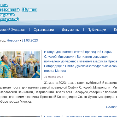
усский Экзархат
Организации
Документы
Публикации
К
тор:
Новости
/
31.03.2023
В канун дня памяти святой праведной Софии
Слуцкой Митрополит Вениамин совершил
полиелейную утреню с чтением акафиста Прес
Богородице в Свято-Духовом кафедральном со
города Минска
31 марта 2023
31 марта 2023 года, в канун субботы 5-й седмиц
еликого поста, дня памяти святой праведной Софии Слуцкой, Митрополит М
 Заславский Вениамин, Патриарший Экзарх всея Беларуси, совершил полиел
треню с чтением акафиста Пресвятой Богородице в Свято-Духовом кафедрал
оборе города Минска.
Подроб