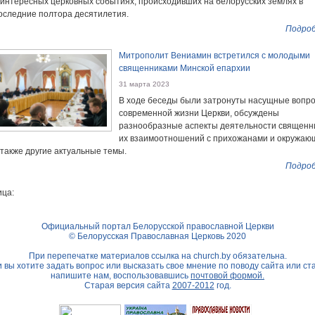
 интересных церковных событиях, происходивших на белорусских землях в
оследние полтора десятилетия.
Подроб
Митрополит Вениамин встретился с молодыми
священниками Минской епархии
31 марта 2023
В ходе беседы были затронуты насущные вопр
современной жизни Церкви, обсуждены
разнообразные аспекты деятельности священн
их взаимоотношений с прихожанами и окружаю
 также другие актуальные темы.
Подроб
ца:
Официальный портал Белорусской православной Церкви
© Белорусская Православная Церковь 2020
При перепечатке материалов ссылка на
church.by
обязательна.
 вы хотите задать вопрос или высказать свое мнение по поводу сайта или ст
напишите нам, воспользовавшись
почтовой формой.
Старая версия сайта
2007-2012
год.