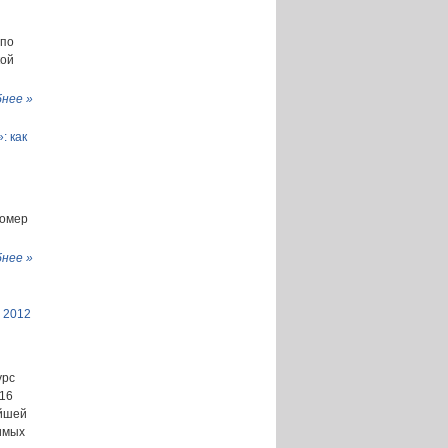
 по
кой
нее »
: как
номер
нее »
 2012
урс
 16
ейшей
имых