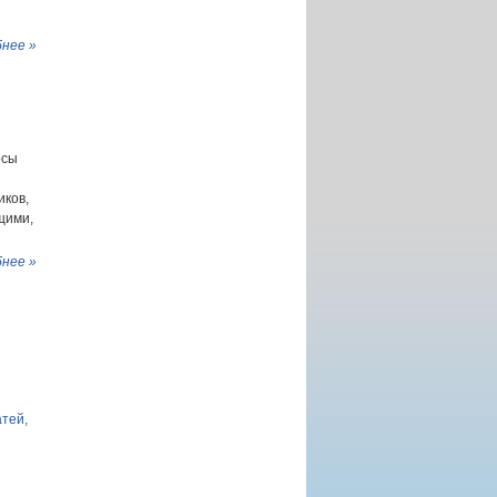
нее »
осы
иков,
щими,
нее »
атей,