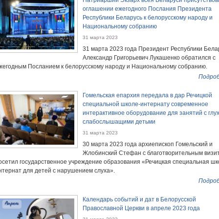
Патриарший Экзарх всея Беларуси присутствов
оглашении ежегодного Послания Президента
Республики Беларусь к белорусскому народу и
Национальному собранию
31 марта 2023
31 марта 2023 года Президент Республики Бела
Александр Григорьевич Лукашенко обратился с
жегодным Посланием к белорусскому народу и Национальному собранию.
Подроб
Гомельская епархия передала в дар Речицкой
специальной школе-интернату современное
интерактивное оборудование для занятий с глу
слабослышащими детьми
31 марта 2023
30 марта 2023 года архиепископ Гомельский и
Жлобинский Стефан с благотворительным визи
осетил государственное учреждение образования «Речицкая специальная шк
нтернат для детей с нарушением слуха».
Подроб
Календарь событий и дат в Белорусской
Православной Церкви в апреле 2023 года