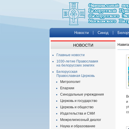
Новости
Синод
Белор
Навига
НОВОСТИ
Главные новости
1030-летие Православия
на белорусских землях
Белорусская
Православная Церковь
Митрополит
Епархии
Синодальные учреждения
В
Церковь и государство
и
у
Церковь и общество
с
Издательства и СМИ
Межрелигиозный диалог
Наука и образование