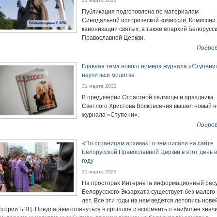
31 марта 2023
Публикация подготовлена по материалам
Синодальной исторической комиссии, Комиссии
канонизации святых, а также епархий Белорусс
Православной Церкви.
Подроб
Главная тема нового номера журнала «Ступени»
научиться молитве
31 марта 2023
В преддверии Страстной седмицы и праздника
Светлого Христова Воскресения вышел новый 
журнала «Ступени».
Подроб
«По страницам архива»: о чем писали на сайте
Белорусской Православной Церкви в этот день в
году
31 марта 2023
На просторах Интернета информационный рес
Белорусского Экзархата существует без малого
лет. Все эти годы на нем ведется летопись нов
стории БПЦ. Предлагаем оглянуться в прошлое и вспомнить о наиболее знач