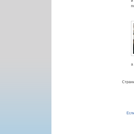
и
п
а
Страни
Если