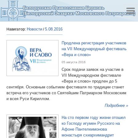
Белорусская Православная Церковь
(Белорусский Экзархат Московского Патриархата)
Новости
5.08.2016
Навигатор:
/
Продлена регистрация участников
на VII Международный фестиваль
«Вера и слово»
05 августа 2016
Срок подачи заявок на участие в
VII Международном фестивале
«Вера и слово» продлен до 5
сентября. Основным событием фестиваля по традиции станет
встреча его участников со Святейшим Патриархом Московским
и всея Руси Кириллом.
Подробнее »
На сто первом году жизни отошел
ко Господу игумен Русского на
Афоне Пантелеимонова
монастыря схиархимандрит