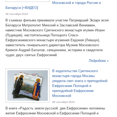
Московской в города России и
Беларуси [+ВИДЕО]
08 сентября 2024
В съемках фильма принимали участие Патриарший Экзарх всея
Беларуси Митрополит Минский и Заславский Вениамин,
наместник Московского Сретенского монастыря игумен Иоанн
(Лудищев), настоятельница Полоцкого Спасо-
Евфросиниевского монастыря игумения Евдокия (Левшук),
заместитель генерального директора Музеев Московского
Кремля Андрей Баталов, священники, историки и свидетели
чудес двух святых Евфросиний.
Подробнее »
В издательстве Сретенского
монастыря города Москвы
увидела свет книга о преподобной
Евфросинии Полоцкой и
преподобной Евфросинии
Московской
08 сентября 2024
В книге «Радость земли русской: две Евфросинии» изложены
жития Евфросинии Московской и Евфросинии Полоцкой и