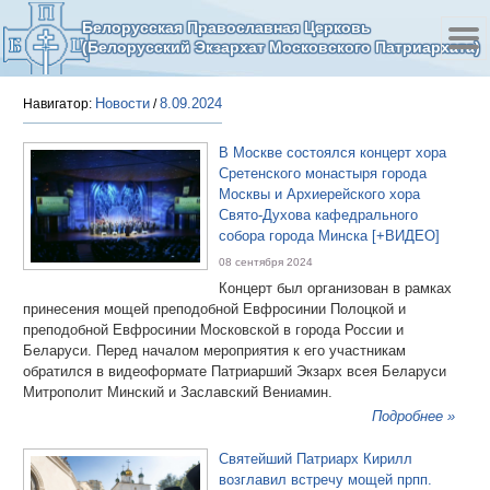
Белорусская Православная Церковь
(Белорусский Экзархат Московского Патриархата)
Новости
8.09.2024
Навигатор:
/
В Москве состоялся концерт хора
Сретенского монастыря города
Москвы и Архиерейского хора
Свято-Духова кафедрального
собора города Минска [+ВИДЕО]
08 сентября 2024
Концерт был организован в рамках
принесения мощей преподобной Евфросинии Полоцкой и
преподобной Евфросинии Московской в города России и
Беларуси. Перед началом мероприятия к его участникам
обратился в видеоформате Патриарший Экзарх всея Беларуси
Митрополит Минский и Заславский Вениамин.
Подробнее »
Святейший Патриарх Кирилл
возглавил встречу мощей прпп.