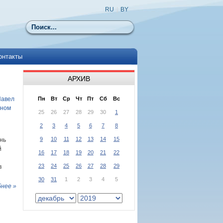
RU
|
BY
Поиск
онтакты
АРХИВ
Павел
Пн
Вт
Ср
Чт
Пт
Сб
Вс
ьном
25
26
27
28
29
30
1
2
3
4
5
6
7
8
9
10
11
12
13
14
15
нь
й
16
17
18
19
20
21
22
23
24
25
26
27
28
29
в
30
31
1
2
3
4
5
нее »