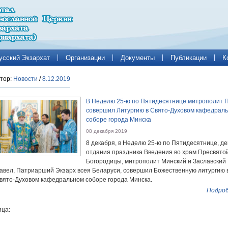
усский Экзархат
Организации
Документы
Публикации
К
тор:
Новости
/
8.12.2019
В Неделю 25-ю по Пятидесятнице митрополит 
совершил Литургию в Свято-Духовом кафедрал
соборе города Минска
08 декабря 2019
8 декабря, в Неделю 25-ю по Пятидесятнице, де
отдания праздника Введения во храм Пресвято
Богородицы, митрополит Минский и Заславский
авел, Патриарший Экзарх всея Беларуси, совершил Божественную литургию 
вято-Духовом кафедральном соборе города Минска.
Подроб
ца: