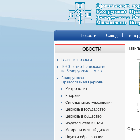
Новости
Синод
Белор
Навига
НОВОСТИ
Главные новости
1030-летие Православия
на белорусских землях
Белорусская
Православная Церковь
Митрополит
Епархии
Синодальные учреждения
П
Церковь и государство
С
Церковь и общество
Издательства и СМИ
Страни
Межрелигиозный диалог
Наука и образование