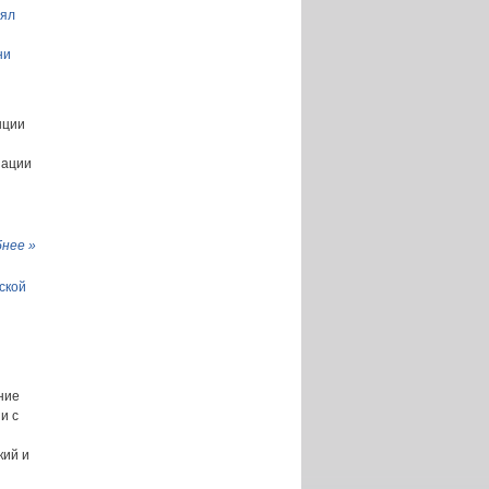
нял
ни
нции
зации
нее »
ской
ние
и с
кий и