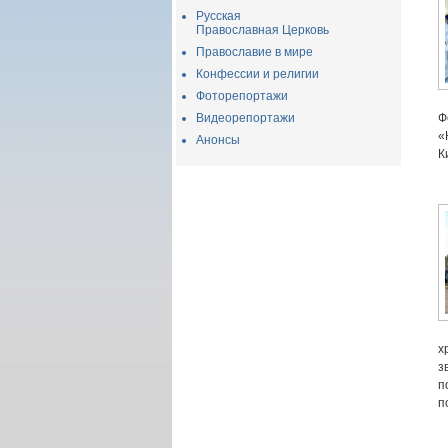
Русская
Православная Церковь
Православие в мире
Конфессии и религии
Фоторепортажи
Видеорепортажи
Ф
«
Анонсы
К
х
з
п
п