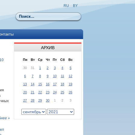
RU
|
BY
Поиск
онтакты
АРХИВ
10
Пн
Вт
Ср
Чт
Пт
Сб
Вс
30
31
1
2
3
4
5
6
7
8
9
10
11
12
13
14
15
16
17
18
19
ния
20
21
22
23
24
25
26
а
27
28
29
30
1
2
3
ичных
нее »
шил