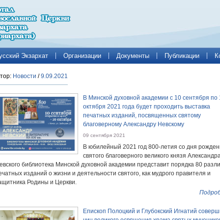
усский Экзархат
Организации
Документы
Публикации
К
тор:
Новости
/
9.09.2021
В Минской духовной академии с 10 сентября по 
октября 2021 года будет проходить выставка
печатных изданий, посвященных святому
благоверному Александру Невскому
09 сентября 2021
В юбилейный 2021 год 800-летия со дня рожде
святого благоверного великого князя Александр
евского библиотека Минской духовной академии представит порядка 80 разл
ечатных изданий о жизни и деятельности святого, как мудрого правителя и
ащитника Родины и Церкви.
Подроб
Епископ Полоцкий и Глубокский Игнатий совер