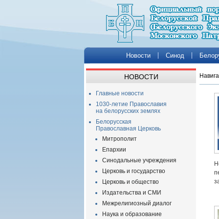
Новости
Синод
Белор
Навига
НОВОСТИ
Главные новости
1030-летие Православия
на белорусских землях
Белорусская
Православная Церковь
Митрополит
Епархии
Синодальные учреждения
Н
Церковь и государство
п
з
Церковь и общество
Издательства и СМИ
Межрелигиозный диалог
Наука и образование