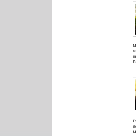
М
ж
п
Б
Г
(
М