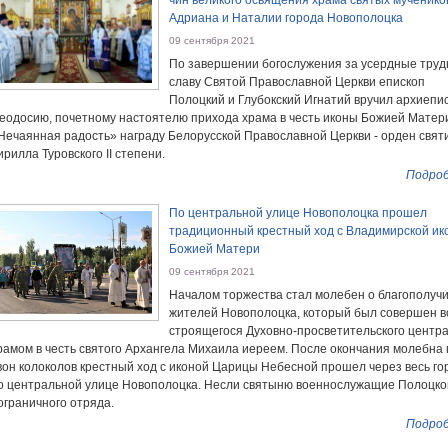
чин великого освящения храма святых мученико
Адриана и Наталии города Новополоцка
09 сентября 2021
По завершении богослужения за усердные труд
славу Святой Православной Церкви епископ
Полоцкий и Глубокский Игнатий вручил архиепи
еодосию, почетному настоятелю прихода храма в честь иконы Божией Матер
Нечаянная радость» награду Белорусской Православной Церкви - орден свят
ирилла Туровского II степени.
Подроб
По центральной улице Новополоцка прошел
традиционный крестный ход с Владимирской ик
Божией Матери
09 сентября 2021
Началом торжества стал молебен о благополуч
жителей Новополоцка, который был совершен в
строящегося Духовно-просветительского центра
рамом в честь святого Архангела Михаила иереем. После окончания молебна
вон колоколов крестный ход с иконой Царицы Небесной прошел через весь го
о центральной улице Новополоцка. Несли святыню военнослужащие Полоцко
ограничного отряда.
Подроб