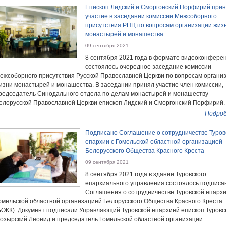
Епископ Лидский и Сморгонский Порфирий при
участие в заседании комиссии Межсоборного
присутствия РПЦ по вопросам организации жиз
монастырей и монашества
09 сентября 2021
8 сентября 2021 года в формате видеоконфере
состоялось очередное заседание комиссии
ежсоборного присутствия Русской Православной Церкви по вопросам органи
изни монастырей и монашества. В заседании принял участие член комиссии,
редседатель Синодального отдела по делам монастырей и монашеству
елорусской Православной Церкви епископ Лидский и Сморгонский Порфирий.
Подроб
Подписано Соглашение о сотрудничестве Туров
епархии с Гомельской областной организацией
Белорусского Общества Красного Креста
09 сентября 2021
8 сентября 2021 года в здании Туровского
епархиального управления состоялось подписа
Соглашения о сотрудничестве Туровской епархи
омельской областной организацией Белорусского Общества Красного Креста
БОКК). Документ подписали Управляющий Туровской епархией епископ Туровс
озырский Леонид и председатель Гомельской областной организации