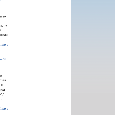
в
ы во
скопу
и
ителя
нее »
оной
ии
озле
 с
 под
род
го
нее »